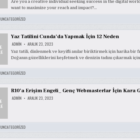
Are you a creative individual seeking success in the digital worl
want to maximize your reach and impact?…
:
UNCATEGORIZED
Yaz Tatilini Cunda’da Yapmak İçin 12 Neden
ADMIN
ARALIK 23, 2023
Yaz tatili, dinlenmek ve keyifli anılar biriktirmek için harika bir fı
Doğanın güzelliklerini keşfetmek ve denizin tadını çıkarmak için 
:
UNCATEGORIZED
R10’a Erişim Engeli_ Genç Webmasterlar İçin Kara 
ADMIN
ARALIK 23, 2023
:
UNCATEGORIZED