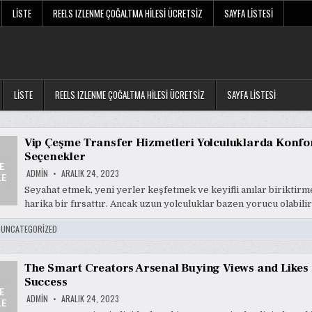
LISTE
REELS IZLENME ÇOĞALTMA HILESI ÜCRETSIZ
SAYFA LISTESI
LISTE
REELS IZLENME ÇOĞALTMA HILESI ÜCRETSIZ
SAYFA LISTESI
Vip Çeşme Transfer Hizmetleri Yolculuklarda Konfo
Seçenekler
ADMIN
ARALIK 24, 2023
Seyahat etmek, yeni yerler keşfetmek ve keyifli anılar biriktirm
harika bir fırsattır. Ancak uzun yolculuklar bazen yorucu olabili
:
UNCATEGORIZED
The Smart Creators Arsenal Buying Views and Likes 
Success
ADMIN
ARALIK 24, 2023