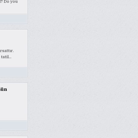
d? Do you
rsattır.
tatil…
Gün