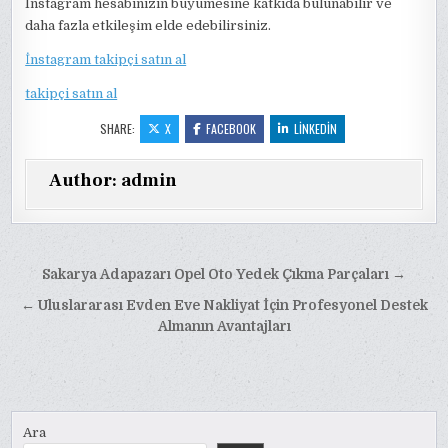
Instagram hesabınızın büyümesine katkıda bulunabilir ve
daha fazla etkileşim elde edebilirsiniz.
İnstagram takipçi satın al
takipçi satın al
SHARE:
X
FACEBOOK
LINKEDIN
Author:
admin
Yazı
Sakarya Adapazarı Opel Oto Yedek Çıkma Parçaları →
gezinmesi
← Uluslararası Evden Eve Nakliyat İçin Profesyonel Destek
Almanın Avantajları
Ara