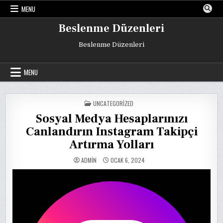
Skip
MENU
to
content
Beslenme Düzenleri
Beslenme Düzenleri
MENU
POSTED
UNCATEGORIZED
IN
Sosyal Medya Hesaplarınızı
Canlandırın Instagram Takipçi
Artırma Yolları
ADMIN
OCAK 6, 2024