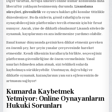
Diğer taraftan, Avrupa ülkeleri online kumar konusunda daha
liberal bir yaklaşım benimsemiş durumda.
Lisanslama
süreçleri, güvenilirlik
ve oyuncu hakları gibi konular titizlikle
düzenleniyor. Bu da sizlerin, gönül rahatlığıyla oyun
oynayabileceğiniz platformları tercih etmeniz için bir fırsat
sunuyor. Ancak, yine de dikkatli olmalısınız! Lisanslı sitelerde
oynamak, kayıplarınızı en aza indirmenize yardımcı olabilir.
Sanal kumar dünyasında gezinirken dikkat etmeniz gereken
en önemli şey, her şeyin yasalar çerçevesinde hareket
etmesidir. Kendi ülkenizin kurallarıyla birlikte, seçeceğiniz
platformun güvenilirliğine de önem vermelisiniz. Yasal
sınırları bilmeden adım atmak, sizi tehlikeli sularda
kaybolmaya sürükleyebilir. Unutmayın, doğru bilgi ve
dikkatle oynamak, kazançlarının yanı sıra eğlencenizin de
artmasını sağlıyor!
Kumarda Kaybetmek
Yetmiyor: Online Oynayanların
Hukuki Sorunları