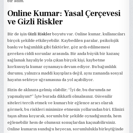
bir adım.
Online Kumar: Yasal Çerçevesi
ve Gizli Riskler
Bir de işin
Gizli Riskler
boyutu var. Online kumar, kullanıcıları
birçok şekilde etkileyebilir. Kaybedilen paralar, psikolojik
baskı ve bağımlılık gibi faktörler, göz ardı edilmemesi
gereken ciddi sorunlar arasında. Bir anda büyük bir kazanç
sağlamak hayaliyle yola çıkan birçok kişi, kaybetme
korkusuyla kumar oynamaya devam ediyor. Bu bağımlılık
durumu, yalnızca maddi kayıplara değil, aynı zamanda sosyal
hayatın sekteye uğramasına da yol açabiliyor.
Sizin de aklınıza gelmiş olabilir; “İyi de, bu durumda ne
yapmalıyım?” İşte burada dikkatli olmalısınız. Güvenilir
siteleri tercih etmek ve kumarı bir eğlence aracı olarak
görmek, bu riskleri minimize etmenin yollarından biri. Elinizi
taşın altına koyarak, sorumlu bir şekilde oynadığınızda, hem
eğlenebilir hem de olumsuz sonuçlardan kaçınabilirsiniz.
Online kumarın sunduğu heyecan, sorumlulukla birleştiğinde