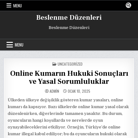
Skip
MENU
to
content
Beslenme Düzenleri
Beslenme Düzenleri
MENU
POSTED
UNCATEGORIZED
IN
Online Kumarın Hukuki Sonuçları
ve Yasal Sorumluluklar
ADMIN
OCAK 10, 2025
Ülkeden ülkeye değişiklik gösteren kumar yasaları, online
kumarı da kapsıyor. Bazı ülkelerde online kumar yasal olarak
düzenlenirken, diğerlerinde tamamen yasaktır. Bu durum,
oyuncuların hangi koşullarda ve nerelerde oyun
oynayabileceklerini etkiliyor. Örneğin, Türkiye’de online
kumar illegal kabul ediliyor; bu da oyuncuların hukuki olarak