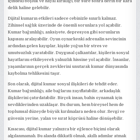
içindeki boşluk ve hayal kırıklığı, bir süre sonra derin bir kara
delik haline gelebilir.
Dijital kumarın etkileri sadece cebinizle sınırlı kalmaz.
Zihinsel sağlık üzerinde de önemli sorunlara yol açabilir.
Kumar bağımlılığı, anksiyete, depresyon gibi sorunların
kapısını aralayabilir. Oyun oynarkenki adrenalin sevincinin
ardından gelen kayıplar, kişide yoğun bir stres ve
umutsuzluk yaratabilir. Duygusal çalkantılar, kişilerin sosyal
hayatlarını etkileyerek yalnızlık hissine yol açabilir. İnsanlar,
yaşamlarının gerçek zevklerini unutarak kumar dünyasında
kaybolma tehlikesini taşır.
Son olarak, dijital kumar sosyal ilişkileri de tehdit eder.
Kumar bağımlılığı, aile bağlarını zayıflatabilir, arkadaşlık
ilişkilerini çatırdatabilir. Birçok insan, bahis oynamak için
sevdiklerinden uzaklaşır. Bu durum, hem bireysel hem de
toplumsal düzeyde büyük kırılmalara neden olur. Sevgi ve
güvenin yerine, yalan ve sırat köprüsü haline dönüşebilir.
Kısacası, dijital kumar yalnızca bir eğlence biçimi olarak
algılanmamalı. Bu alanda dikkatli olmak, akıllı adımlar atmak