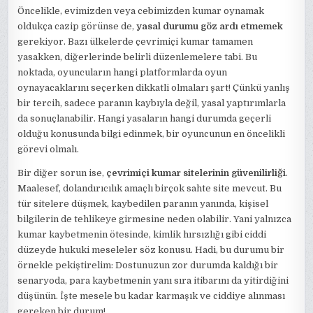
Öncelikle, evimizden veya cebimizden kumar oynamak
oldukça cazip görünse de,
yasal durumu göz ardı etmemek
gerekiyor. Bazı ülkelerde çevrimiçi kumar tamamen
yasakken, diğerlerinde belirli düzenlemelere tabi. Bu
noktada, oyuncuların hangi platformlarda oyun
oynayacaklarını seçerken dikkatli olmaları şart! Çünkü yanlış
bir tercih, sadece paranın kaybıyla değil, yasal yaptırımlarla
da sonuçlanabilir. Hangi yasaların hangi durumda geçerli
olduğu konusunda bilgi edinmek, bir oyuncunun en öncelikli
görevi olmalı.
Bir diğer sorun ise,
çevrimiçi kumar sitelerinin güvenilirliği
.
Maalesef, dolandırıcılık amaçlı birçok sahte site mevcut. Bu
tür sitelere düşmek, kaybedilen paranın yanında, kişisel
bilgilerin de tehlikeye girmesine neden olabilir. Yani yalnızca
kumar kaybetmenin ötesinde, kimlik hırsızlığı gibi ciddi
düzeyde hukuki meseleler söz konusu. Hadi, bu durumu bir
örnekle pekiştirelim: Dostunuzun zor durumda kaldığı bir
senaryoda, para kaybetmenin yanı sıra itibarını da yitirdiğini
düşünün. İşte mesele bu kadar karmaşık ve ciddiye alınması
gereken bir durum!