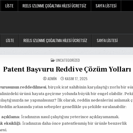
LISTE
REELS IZLENME ÇOĞALTMA HILESI ÜCRETSIZ
SAYFA LISTESI
LISTE
REELS IZLENME ÇOĞALTMA HILESI ÜCRETSIZ
SAYFA LISTESI
POSTED
UNCATEGORIZED
IN
Patent Başvuru Reddi ve Çözüm Yolları
ADMIN
KASIM 17, 2025
vurusunun reddedilmesi
, birçok icat sahibinin karşılaştığı zorlu bir sü
linizdeki ürünü hayata geçirme yolunda büyük bir engel olabilir. Peki,
şılaştığınızda ne yapmalısınız? İlk olarak, reddin nedenlerini anlamak 
Reddin arkasında yatan sebepler genellikle şu şekilde sıralanabilir:
z açıklama:
İcadınızın nasıl çalıştığını yeterince açıklayamamak.
 eksikliği:
İcadınızın daha önce patentlenmiş bir ürünle benzerlik
esi.