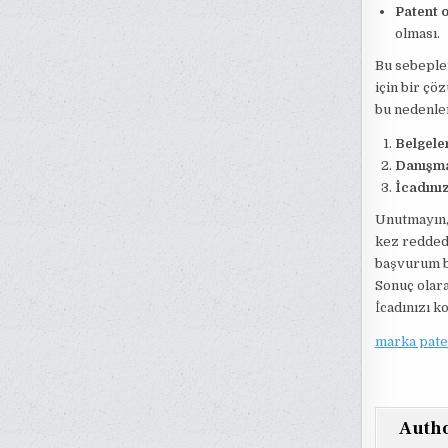
Patent o
olması.
Bu sebeple
için bir çö
bu nedenler
Belgeler
Danışman
İcadınız
Unutmayın, 
kez reddedi
başvurum ba
Sonuç olara
İcadınızı k
marka pate
Auth