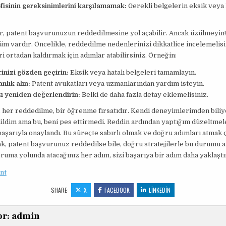
fisinin gereksinimlerini karşılamamak:
Gerekli belgelerin eksik veya 
r, patent başvurunuzun reddedilmesine yol açabilir. Ancak üzülmeyin
züm vardır. Öncelikle, reddedilme nedenlerinizi dikkatlice incelemelisi
i ortadan kaldırmak için adımlar atabilirsiniz. Örneğin:
inizi gözden geçirin:
Eksik veya hatalı belgeleri tamamlayın.
lık alın:
Patent avukatları veya uzmanlarından yardım isteyin.
ı yeniden değerlendirin:
Belki de daha fazla detay eklemelisiniz.
her reddedilme, bir öğrenme fırsatıdır. Kendi deneyimlerimden biliy
ldim ama bu, beni pes ettirmedi. Reddin ardından yaptığım düzeltmele
şarıyla onaylandı. Bu süreçte sabırlı olmak ve doğru adımları atmak 
k, patent başvurunuz reddedilse bile, doğru stratejilerle bu durumu aş
oruma yolunda atacağınız her adım, sizi başarıya bir adım daha yaklaştı
nt
SHARE:
X
FACEBOOK
LINKEDIN
or:
admin