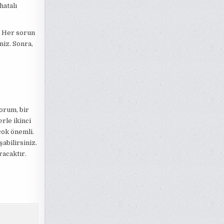
hatalı
! Her sorun
niz. Sonra,
orum, bir
rle ikinci
çok önemli.
abilirsiniz.
racaktır.