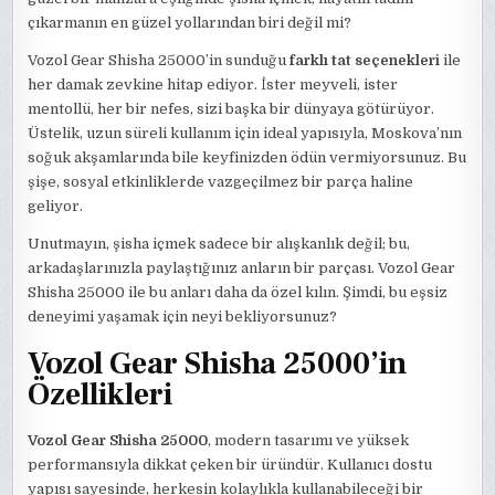
çıkarmanın en güzel yollarından biri değil mi?
Vozol Gear Shisha 25000’in sunduğu
farklı tat seçenekleri
ile
her damak zevkine hitap ediyor. İster meyveli, ister
mentollü, her bir nefes, sizi başka bir dünyaya götürüyor.
Üstelik, uzun süreli kullanım için ideal yapısıyla, Moskova’nın
soğuk akşamlarında bile keyfinizden ödün vermiyorsunuz. Bu
şişe, sosyal etkinliklerde vazgeçilmez bir parça haline
geliyor.
Unutmayın, şisha içmek sadece bir alışkanlık değil; bu,
arkadaşlarınızla paylaştığınız anların bir parçası. Vozol Gear
Shisha 25000 ile bu anları daha da özel kılın. Şimdi, bu eşsiz
deneyimi yaşamak için neyi bekliyorsunuz?
Vozol Gear Shisha 25000’in
Özellikleri
Vozol Gear Shisha 25000
, modern tasarımı ve yüksek
performansıyla dikkat çeken bir üründür. Kullanıcı dostu
yapısı sayesinde, herkesin kolaylıkla kullanabileceği bir