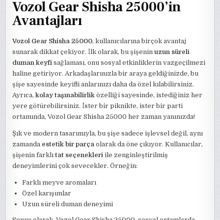
Vozol Gear Shisha 25000’in
Avantajları
Vozol Gear Shisha 25000
, kullanıcılarına birçok avantaj
sunarak dikkat çekiyor. İlk olarak, bu şişenin
uzun süreli
duman keyfi
sağlaması, onu sosyal etkinliklerin vazgeçilmezi
haline getiriyor. Arkadaşlarınızla bir araya geldiğinizde, bu
şişe sayesinde keyifli anlarınızı daha da özel kılabilirsiniz.
Ayrıca,
kolay taşınabilirlik
özelliği sayesinde, istediğiniz her
yere götürebilirsiniz. İster bir piknikte, ister bir parti
ortamında, Vozol Gear Shisha 25000 her zaman yanınızda!
Şık ve modern tasarımıyla, bu şişe sadece işlevsel değil, aynı
zamanda
estetik bir parça
olarak da öne çıkıyor. Kullanıcılar,
şişenin farklı
tat seçenekleri
ile zenginleştirilmiş
deneyimlerini çok sevecekler. Örneğin:
Farklı meyve aromaları
Özel karışımlar
Uzun süreli duman deneyimi
Sonuç olarak, Vozol Gear Shisha 25000, sosyal ortamlarda