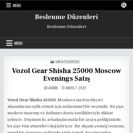
Skip
MENU
to
content
Beslenme Düzenleri
Beslenme Düzenleri
MENU
POSTED
UNCATEGORIZED
IN
Vozol Gear Shisha 25000 Moscow
Evenings Satış
ADMIN
MAYIS 1, 2025
Vozol Gear Shisha 25000
, Moskova’nın büyüleyici
akşamlarına eşlik etmek için mükemmel bir seçimdir. Bu şişe,
modern tasarımı ve kullanıcı dostu özellikleriyle dikkat
çekiyor. Düşünün ki, arkadaşlarınızla bir araya geldiğinizde,
bu şişe tüm atmosferi değiştiriyor. Bir akşam yemeği sonrası,
güzel bir manzara eşliğinde şisha içmek, hayatın tadını