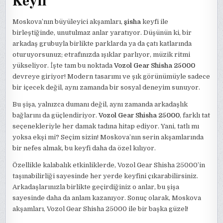
Keyfi
Moskova’nın büyüleyici akşamları,
şisha
keyfi ile
birleştiğinde, unutulmaz anlar yaratıyor. Düşünün ki, bir
arkadaş grubuyla birlikte parklarda ya da çatı katlarında
oturuyorsunuz; etrafınızda ışıklar parlıyor, müzik ritmi
yükseliyor. İşte tam bu noktada
Vozol Gear Shisha 25000
devreye giriyor! Modern tasarımı ve şık görünümüyle sadece
bir içecek değil, aynı zamanda bir sosyal deneyim sunuyor.
Bu şişa, yalnızca dumanı değil, aynı zamanda arkadaşlık
bağlarını da güçlendiriyor.
Vozol Gear Shisha 25000
, farklı tat
seçenekleriyle her damak tadına hitap ediyor. Yani, tatlı mı
yoksa ekşi mi? Seçim sizin! Moskova’nın serin akşamlarında
bir nefes almak, bu keyfi daha da özel kılıyor.
Özellikle kalabalık etkinliklerde, Vozol Gear Shisha 25000’in
taşınabilirliği sayesinde her yerde keyfini çıkarabilirsiniz.
Arkadaşlarınızla birlikte geçirdiğiniz o anlar, bu şişa
sayesinde daha da anlam kazanıyor. Sonuç olarak, Moskova
akşamları, Vozol Gear Shisha 25000 ile bir başka güzel!