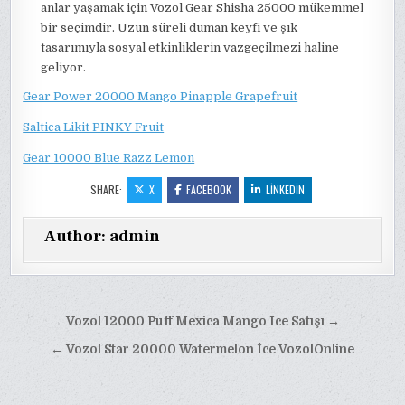
anlar yaşamak için Vozol Gear Shisha 25000 mükemmel
bir seçimdir. Uzun süreli duman keyfi ve şık
tasarımıyla sosyal etkinliklerin vazgeçilmezi haline
geliyor.
Gear Power 20000 Mango Pinapple Grapefruit
Saltica Likit PINKY Fruit
Gear 10000 Blue Razz Lemon
SHARE:
X
FACEBOOK
LINKEDIN
Author:
admin
Yazı
Vozol 12000 Puff Mexica Mango Ice Satışı →
gezinmesi
← Vozol Star 20000 Watermelon İce VozolOnline