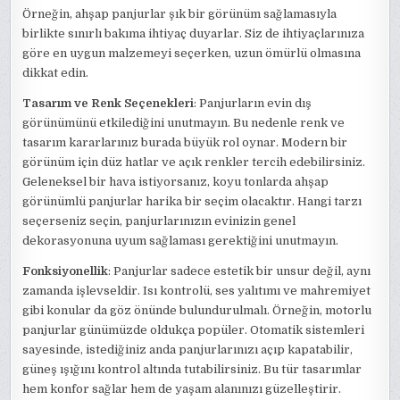
Örneğin, ahşap panjurlar şık bir görünüm sağlamasıyla
birlikte sınırlı bakıma ihtiyaç duyarlar. Siz de ihtiyaçlarınıza
göre en uygun malzemeyi seçerken, uzun ömürlü olmasına
dikkat edin.
Tasarım ve Renk Seçenekleri
: Panjurların evin dış
görünümünü etkilediğini unutmayın. Bu nedenle renk ve
tasarım kararlarınız burada büyük rol oynar. Modern bir
görünüm için düz hatlar ve açık renkler tercih edebilirsiniz.
Geleneksel bir hava istiyorsanız, koyu tonlarda ahşap
görünümlü panjurlar harika bir seçim olacaktır. Hangi tarzı
seçerseniz seçin, panjurlarınızın evinizin genel
dekorasyonuna uyum sağlaması gerektiğini unutmayın.
Fonksiyonellik
: Panjurlar sadece estetik bir unsur değil, aynı
zamanda işlevseldir. Isı kontrolü, ses yalıtımı ve mahremiyet
gibi konular da göz önünde bulundurulmalı. Örneğin, motorlu
panjurlar günümüzde oldukça popüler. Otomatik sistemleri
sayesinde, istediğiniz anda panjurlarınızı açıp kapatabilir,
güneş ışığını kontrol altında tutabilirsiniz. Bu tür tasarımlar
hem konfor sağlar hem de yaşam alanınızı güzelleştirir.