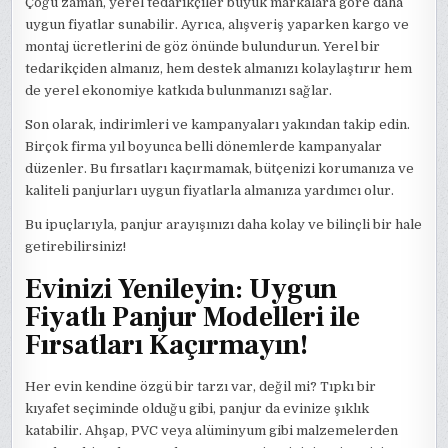
Çoğu zaman, yerel tedarikçiler büyük markalara göre daha
uygun fiyatlar sunabilir. Ayrıca, alışveriş yaparken kargo ve
montaj ücretlerini de göz önünde bulundurun. Yerel bir
tedarikçiden almanız, hem destek almanızı kolaylaştırır hem
de yerel ekonomiye katkıda bulunmanızı sağlar.
Son olarak, indirimleri ve kampanyaları yakından takip edin.
Birçok firma yıl boyunca belli dönemlerde kampanyalar
düzenler. Bu fırsatları kaçırmamak, bütçenizi korumanıza ve
kaliteli panjurları uygun fiyatlarla almanıza yardımcı olur.
Bu ipuçlarıyla, panjur arayışınızı daha kolay ve bilinçli bir hale
getirebilirsiniz!
Evinizi Yenileyin: Uygun
Fiyatlı Panjur Modelleri ile
Fırsatları Kaçırmayın!
Her evin kendine özgü bir tarzı var, değil mi? Tıpkı bir
kıyafet seçiminde olduğu gibi, panjur da evinize şıklık
katabilir. Ahşap, PVC veya alüminyum gibi malzemelerden