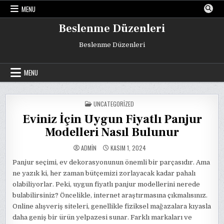
Skip
MENU
to
content
Beslenme Düzenleri
Beslenme Düzenleri
MENU
POSTED
UNCATEGORIZED
IN
Eviniz İçin Uygun Fiyatlı Panjur
Modelleri Nasıl Bulunur
ADMIN
KASIM 1, 2024
Panjur seçimi, ev dekorasyonunun önemli bir parçasıdır. Ama
ne yazık ki, her zaman bütçemizi zorlayacak kadar pahalı
olabiliyorlar. Peki, uygun fiyatlı panjur modellerini nerede
bulabilirsiniz? Öncelikle, internet araştırmasına çıkmalısınız.
Online alışveriş siteleri, genellikle fiziksel mağazalara kıyasla
daha geniş bir ürün yelpazesi sunar. Farklı markaları ve