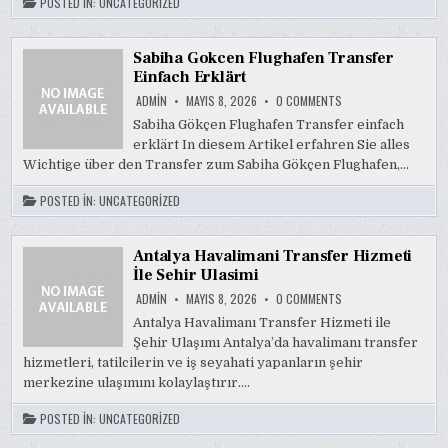
POSTED IN:
UNCATEGORIZED
Sabiha Gokcen Flughafen Transfer
Einfach Erklärt
ON
ADMIN
MAYIS 8, 2026
0 COMMENTS
SABIHA
GOKCEN
Sabiha Gökçen Flughafen Transfer einfach
FLUGHAFEN
erklärt In diesem Artikel erfahren Sie alles
TRANSFER
EINFACH
Wichtige über den Transfer zum Sabiha Gökçen Flughafen,…
ERKLÄRT
POSTED IN:
UNCATEGORIZED
Antalya Havalimani Transfer Hizmeti
İle Sehir Ulasimi
ON
ADMIN
MAYIS 8, 2026
0 COMMENTS
ANTALYA
HAVALIMANI
Antalya Havalimanı Transfer Hizmeti ile
TRANSFER
Şehir Ulaşımı Antalya’da havalimanı transfer
HIZMETI
İLE
hizmetleri, tatilcilerin ve iş seyahati yapanların şehir
SEHIR
ULASIMI
merkezine ulaşımını kolaylaştırır….
POSTED IN:
UNCATEGORIZED