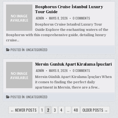
Bosphorus Cruise İstanbul Luxury
Tour Guide
ON
ADMIN
MAYIS 8, 2026
0 COMMENTS
BOSPHORUS
CRUISE
Bosphorus Cruise Istanbul Luxury Tour
İSTANBUL
Guide Explore the enchanting waters of the
LUXURY
TOUR
Bosphorus with this comprehensive guide, detailing luxury
GUIDE
cruise…
POSTED IN:
UNCATEGORIZED
Mersin Gunluk Apart Kiralama İpuclari
ON
ADMIN
MAYIS 8, 2026
0 COMMENTS
MERSIN
GUNLUK
Mersin Günlük Apart Kiralama İpuçları When
APART
it comes to finding the perfect daily
KIRALAMA
İPUCLARI
apartment in Mersin, there are a few…
POSTED IN:
UNCATEGORIZED
YAZI
← NEWER POSTS
1
2
3
4
…
48
OLDER POSTS →
SAYFALAMASI