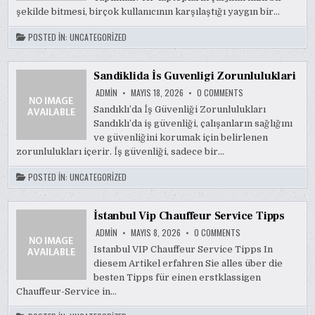
HIZLI
şekilde bitmesi, birçok kullanıcının karşılaştığı yaygın bir…
BITIYORSA
NE
YAPILMALI
POSTED IN:
UNCATEGORIZED
Sandiklida İs Guvenligi Zorunluluklari
ON
ADMIN
MAYIS 18, 2026
0 COMMENTS
SANDIKLIDA
İS
Sandıklı’da İş Güvenliği Zorunlulukları
GUVENLIGI
Sandıklı’da iş güvenliği, çalışanların sağlığını
ZORUNLULUKLARI
ve güvenliğini korumak için belirlenen
zorunlulukları içerir. İş güvenliği, sadece bir…
POSTED IN:
UNCATEGORIZED
İstanbul Vip Chauffeur Service Tipps
ON
ADMIN
MAYIS 8, 2026
0 COMMENTS
İSTANBUL
VIP
Istanbul VIP Chauffeur Service Tipps In
CHAUFFEUR
diesem Artikel erfahren Sie alles über die
SERVICE
TIPPS
besten Tipps für einen erstklassigen
Chauffeur-Service in…