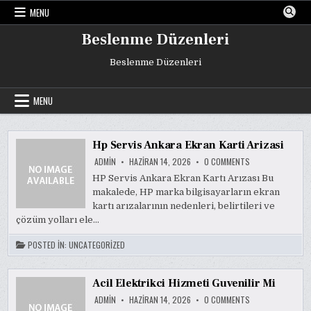
Skip
MENU
to
content
Beslenme Düzenleri
Beslenme Düzenleri
MENU
Hp Servis Ankara Ekran Karti Arizasi
ON
ADMIN
HAZIRAN 14, 2026
0 COMMENTS
HP
SERVIS
HP Servis Ankara Ekran Kartı Arızası Bu
ANKARA
makalede, HP marka bilgisayarların ekran
EKRAN
KARTI
kartı arızalarının nedenleri, belirtileri ve
ARIZASI
çözüm yolları ele…
POSTED IN:
UNCATEGORIZED
Acil Elektrikci Hizmeti Guvenilir Mi
ON
ADMIN
HAZIRAN 14, 2026
0 COMMENTS
ACIL