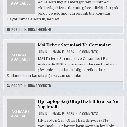
ELEKTRIKCI
Acil elektrikçi hizmeti güvenilir mi? Acil
HIZMETI
elektrikçi hizmetlerinin güvenilirliği, birçok
GUVENILIR
MI
birey ve işletme için önemli bir konudur.
Hayatımızda elektrik, hemen…
POSTED IN:
UNCATEGORIZED
Msi Driver Sorunlari Ve Cozumleri
ON
ADMIN
MAYIS 18, 2026
0 COMMENTS
MSI
DRIVER
MSI Driver Sorunları ve Çözümleri Bu
SORUNLARI
makalede MSI sürücü sorunları ve bunların
VE
COZUMLERI
çözümleri hakkında bilgi verilecektir.
Kullanıcıların karşılaştığı yaygın sorunlar…
POSTED IN:
UNCATEGORIZED
Hp Laptop Sarj Olup Hizli Bitiyorsa Ne
Yapilmali
ON
ADMIN
MAYIS 18, 2026
0 COMMENTS
HP
LAPTOP
HP Laptop Şarj Olup Hızlı Bitiyorsa Ne
SARJ
Yapılmalı? HP laptopların şarjının hızlı bir
OLUP