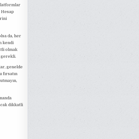
platformlar
z. Hesap
rini
olsa da, her
n kendi
tli olmak
 gerekli.
lar, genelde
 fırsatın
nutmayın,
amanda
cak dikkatli