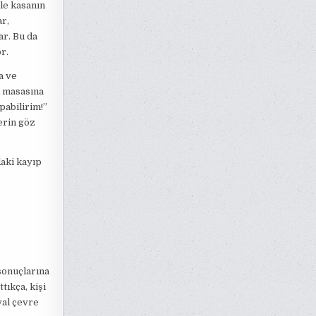
kle kasanın
r,
r. Bu da
r.
a ve
 masasına
pabilirim!”
erin göz
daki kayıp
sonuçlarına
tıkça, kişi
yal çevre