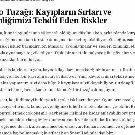
o Tuzağı: Kayıpların Sırları ve
liğimizi Tehdit Eden Riskler
an, kumar oyunlarının eğlenceli olduğunu düşünürken, arka planda kur
u eğlencenin tam tersine dönüşmesine sebep olabiliyor. Örneğin, casi
sek riskler barındırıyor. Masalar, aydınlatmalar ve sesler, zihninizi e
azla oynamaya teşvik ediyor. Tıpkı bir sirkteki palyaço gibi; göz alıcı v
 tuzaklar barındırıyor.
aha da korkutucu yanı, kaybettikçe kazanma isteğinizin artması. Bu d
dı verilen bir kavramı ortaya çıkarıyor. Yani, kayıplarınızı telafi etme
bahis yapmanız, sizi daha büyük kayıplara sürükleyebiliyor. Bu döngü,
di kartı borçlarına kadar sürüklendiği bir tuzağa dönüşüyor.
ası, keşfedilmeyi bekleyen birçok risk barındırıyor. Oyunların nasıl ça
saya oturmak, kendi güvenliğinizi tehdit etmek anlamına gelebilir. B
ontrol etmek çok önemli. Kaybetme riskini ne kadar anlayabiliyoruz? 
arkasındaki sırları gözler önüne sermek ve daha dikkatli olmak oldukça
eğlence ile risk arasında ince bir çizgi var. Kumarın bilinçli ve eğlence
asında kaybolmamak için atılacak en önemli adımlardan biri.