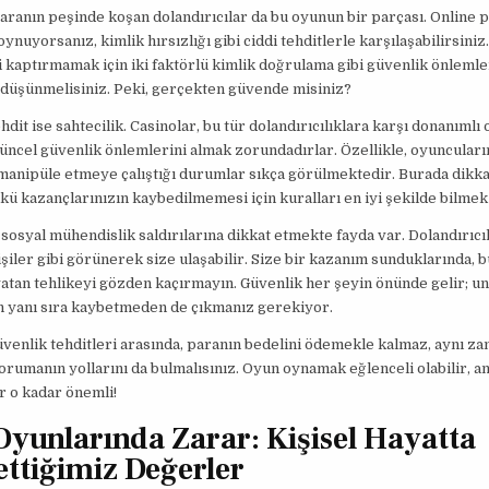
aranın peşinde koşan dolandırıcılar da bu oyunun bir parçası. Online 
ynuyorsanız, kimlik hırsızlığı gibi ciddi tehditlerle karşılaşabilirsini
zi kaptırmamak için iki faktörlü kimlik doğrulama gibi güvenlik önlemle
 düşünmelisiniz. Peki, gerçekten güvende misiniz?
hdit ise sahtecilik. Casinolar, bu tür dolandırıcılıklara karşı donanımlı 
ncel güvenlik önlemlerini almak zorundadırlar. Özellikle, oyuncuları
manipüle etmeye çalıştığı durumlar sıkça görülmektedir. Burada dikka
kü kazançlarınızın kaybedilmemesi için kuralları en iyi şekilde bilmek
 sosyal mühendislik saldırılarına dikkat etmekte fayda var. Dolandırıcı
işiler gibi görünerek size ulaşabilir. Size bir kazanım sunduklarında, bu
atan tehlikeyi gözden kaçırmayın. Güvenlik her şeyin önünde gelir; u
 yanı sıra kaybetmeden de çıkmanız gerekiyor.
venlik tehditleri arasında, paranın bedelini ödemekle kalmaz, aynı z
orumanın yollarını da bulmalısınız. Oyun oynamak eğlenceli olabilir, an
r o kadar önemli!
Oyunlarında Zarar: Kişisel Hayatta
ttiğimiz Değerler