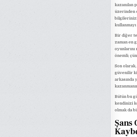
kazanılan p
üzerinden o
bilgilerini
kullanmayı
Bir diğer te
zaman en gü
oyunlarını 
önemli; çün
Son olarak,
güvenilir k
arkasında y
kazanmanın
Bütün bu gü
kendinizi k
olmak da bi
Şans 
Kaybe