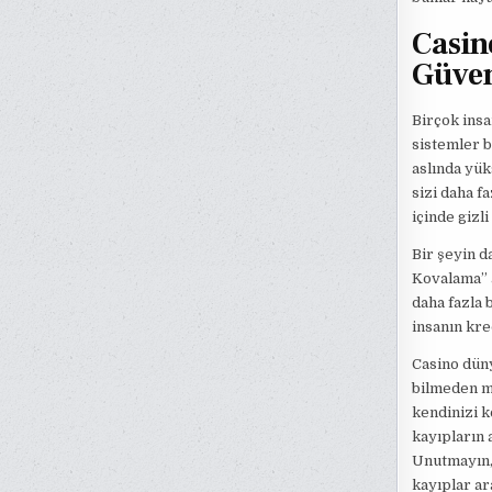
Casin
Güven
Birçok ins
sistemler b
aslında yük
sizi daha f
içinde gizli
Bir şeyin d
Kovalama” a
daha fazla 
insanın kre
Casino düny
bilmeden ma
kendinizi k
kayıpların 
Unutmayın, 
kayıplar ar