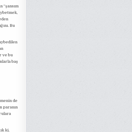
in “şansım
Kaybetmek,
neden
ğını. Bu
kaybedilen
an
r ve bu
nlarla baş
etmenin de
en paranın
rulara
k ki,