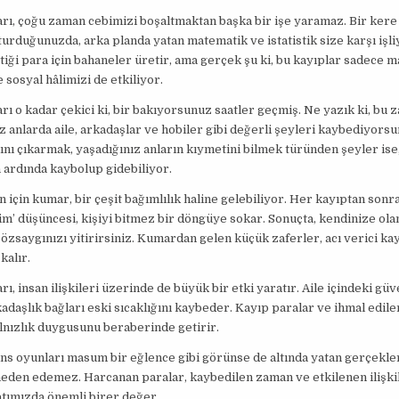
rı, çoğu zaman cebimizi boşaltmaktan başka bir işe yaramaz. Bir ker
urduğunuzda, arka planda yatan matematik ve istatistik size karşı işli
ttiği para için bahaneler üretir, ama gerçek şu ki, bu kayıplar sadece m
 sosyal hâlimizi de etkiliyor.
rı o kadar çekici ki, bir bakıyorsunuz saatler geçmiş. Ne yazık ki, bu 
z anlarda aile, arkadaşlar ve hobiler gibi değerli şeyleri kaybediyorsu
ını çıkarmak, yaşadığınız anların kıymetini bilmek türünden şeyler ise
 ardında kaybolup gidebiliyor.
n için kumar, bir çeşit bağımlılık haline gelebiliyor. Her kayıptan sonra
’ düşüncesi, kişiyi bitmez bir döngüye sokar. Sonuçta, kendinize ola
 özsaygınızı yitirirsiniz. Kumardan gelen küçük zaferler, acı verici ka
kalır.
rı, insan ilişkileri üzerinde de büyük bir etki yaratır. Aile içindeki g
kadaşlık bağları eski sıcaklığını kaybeder. Kayıp paralar ve ihmal edilen
nızlık duygusunu beraberinde getirir.
ans oyunları masum bir eğlence gibi görünse de altında yatan gerçekle
den edemez. Harcanan paralar, kaybedilen zaman ve etkilenen ilişki
tımızda önemli birer değer.