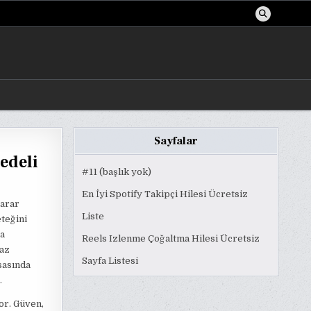
Sayfalar
edeli
#11 (başlık yok)
En İyi Spotify Takipçi Hilesi Ücretsiz
zarar
Liste
eteğini
ça
Reels Izlenme Çoğaltma Hilesi Ücretsiz
raz
Sayfa Listesi
sasında
.
or. Güven,