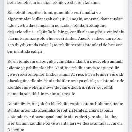
belirlemek için bir dizi teknik ve strateji kullanır.
Bir tehdit tespit sistemi, genellikle
veri analizi
ve
algoritmalar
kullanarak çalışır. Örneğin, anormal davranışları
izler ve bu davranışların ne kadar tehlikeli olduğunu
değerlendirir. Düşünün ki, bir güvenlik alarmı gibi. Evinizdeki
alarm, kapınıza gelen her sesi dinler. Ancak, sadece garip bir
ses duyduğunda çalar. İşte tehdit tespit sistemleri de benzer
bir mantıkla çalışır.
Bu sistemlerin en büyük avantajlarından biri,
gerçek zamanlı
izleme
yapabilmeleridir. Yani, bir tehdit anında tespit edilir
ve gerekli önlemler hızlıca alınır. Ayrıca, bu sistemler sürekli
olarak güncellenir. Yeni tehditler ortaya çıktıkça, sistemler de
kendilerini geliştirmeye devam eder. Bu, siber güvenlik
alanında sürekli bir evrim sürecidir.
Günümüzde, birçok farklı tehdit tespit sistemi bulunmaktadır.
Bunlar arasında
anomalik tespit sistemleri
,
imza tabanlı
sistemler
ve
davranışsal analiz sistemleri
yer almaktadır.
Her birinin kendine özgü avantajları ve dezavantajları vardır.
Örneğin: