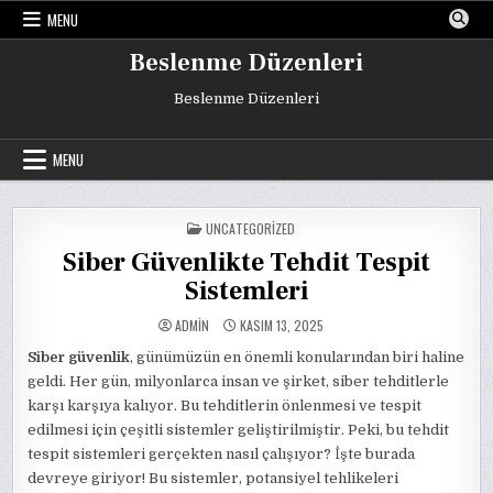
Skip
MENU
to
content
Beslenme Düzenleri
Beslenme Düzenleri
MENU
POSTED
UNCATEGORIZED
IN
Siber Güvenlikte Tehdit Tespit
Sistemleri
ADMIN
KASIM 13, 2025
Siber güvenlik
, günümüzün en önemli konularından biri haline
geldi. Her gün, milyonlarca insan ve şirket, siber tehditlerle
karşı karşıya kalıyor. Bu tehditlerin önlenmesi ve tespit
edilmesi için çeşitli sistemler geliştirilmiştir. Peki, bu tehdit
tespit sistemleri gerçekten nasıl çalışıyor? İşte burada
devreye giriyor! Bu sistemler, potansiyel tehlikeleri