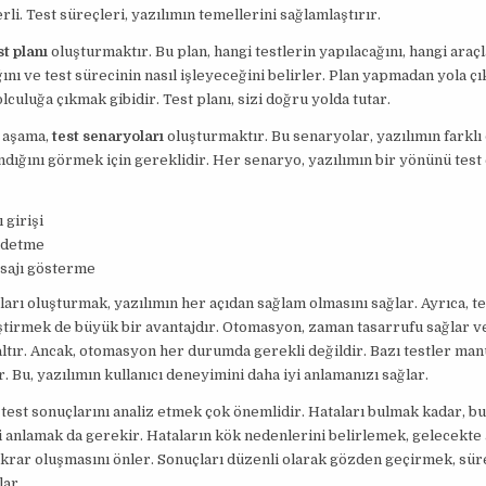
rli. Test süreçleri, yazılımın temellerini sağlamlaştırır.
st planı
oluşturmaktır. Bu plan, hangi testlerin yapılacağını, hangi araçl
ğını ve test sürecinin nasıl işleyeceğini belirler. Plan yapmadan yola çı
lculuğa çıkmak gibidir. Test planı, sizi doğru yolda tutar.
i aşama,
test senaryoları
oluşturmaktır. Bu senaryolar, yazılımın farkl
ndığını görmek için gereklidir. Her senaryo, yazılımın bir yönünü test
 girişi
ydetme
sajı gösterme
arı oluşturmak, yazılımın her açıdan sağlam olmasını sağlar. Ayrıca, te
tirmek de büyük bir avantajdır. Otomasyon, zaman tasarrufu sağlar v
altır. Ancak, otomasyon her durumda gerekli değildir. Bazı testler man
r. Bu, yazılımın kullanıcı deneyimini daha iyi anlamanızı sağlar.
 test sonuçlarını analiz etmek çok önemlidir. Hataları bulmak kadar, bu
 anlamak da gerekir. Hataların kök nedenlerini belirlemek, gelecekte 
ekrar oluşmasını önler. Sonuçları düzenli olarak gözden geçirmek, süre
lar.