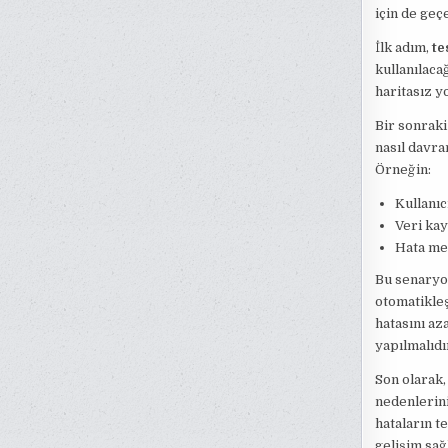
için de geçe
İlk adım,
te
kullanılaca
haritasız yo
Bir sonrak
nasıl davra
Örneğin:
Kullanıcı
Veri ka
Hata me
Bu senaryol
otomatikleş
hatasını az
yapılmalıdı
Son olarak,
nedenlerini
hataların t
gelişim sağ