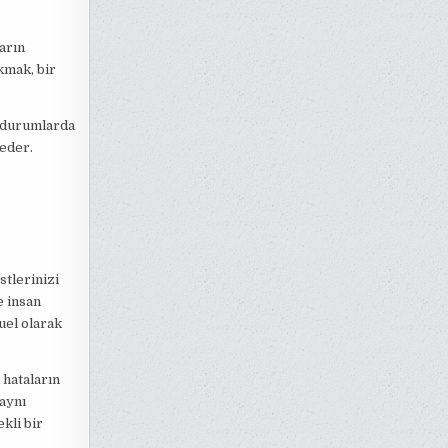
arın
kmak, bir
ı durumlarda
 eder.
stlerinizi
e insan
uel olarak
 hataların
aynı
kli bir