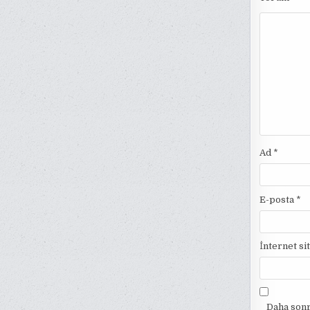
Ad
*
E-posta
*
İnternet si
Daha sonr