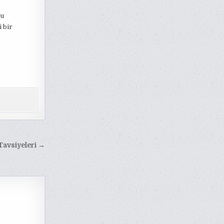
ru
i bir
 Tavsiyeleri →