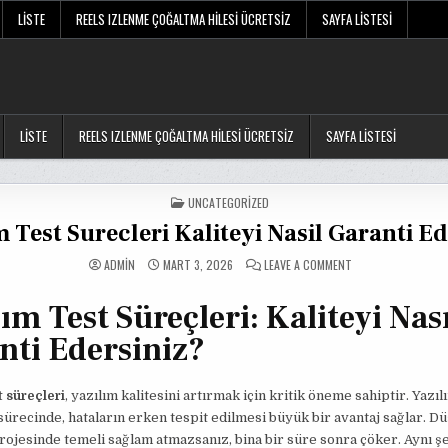
LISTE
REELS IZLENME ÇOĞALTMA HILESI ÜCRETSIZ
SAYFA LISTESI
LISTE
REELS IZLENME ÇOĞALTMA HILESI ÜCRETSIZ
SAYFA LISTESI
POSTED
UNCATEGORIZED
IN
m Test Surecleri Kaliteyi Nasil Garanti Ed
ON
ADMIN
MART 3, 2026
LEAVE A COMMENT
YAZILIM
TEST
SURECLERI
ım Test Süreçleri: Kaliteyi Nası
KALITEYI
NASIL
GARANTI
nti Edersiniz?
EDERSINIZ
t süreçleri
, yazılım kalitesini artırmak için kritik öneme sahiptir. Yazıl
sürecinde, hataların erken tespit edilmesi büyük bir avantaj sağlar. Dü
projesinde temeli sağlam atmazsanız, bina bir süre sonra çöker. Aynı ş