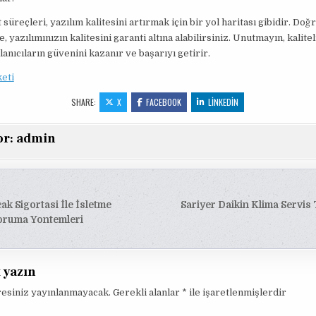
 süreçleri, yazılım kalitesini artırmak için bir yol haritası gibidir. Doğ
 yazılımınızın kalitesini garanti altına alabilirsiniz. Unutmayın, kalitel
lanıcıların güvenini kazanır ve başarıyı getirir.
keti
SHARE:
X
FACEBOOK
LINKEDIN
or:
admin
ak Sigortasi İle İsletme
Sariyer Daikin Klima Servis
esi
Koruma Yontemleri
t yazın
resiniz yayınlanmayacak.
Gerekli alanlar
*
ile işaretlenmişlerdir