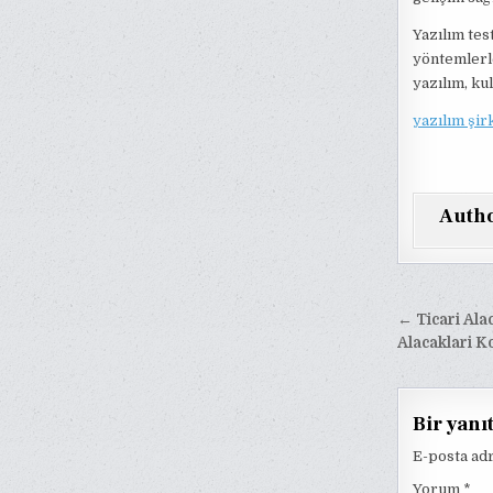
Yazılım test
yöntemlerle,
yazılım, kul
yazılım şir
Auth
Yazı
← Ticari Alac
gezinm
Alacaklari 
Bir yanı
E-posta ad
Yorum
*