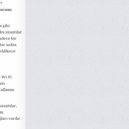
r?
nucusu
 gibi
 Bu uzantılar
sadece bir
 bir nokta
tehlikeye
r Wi-Fi
azı
Kullanım
zantılar,
im
ları vardır.