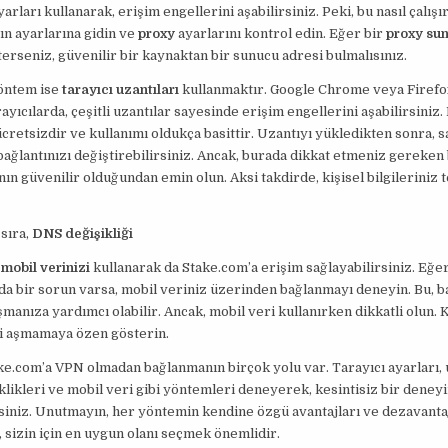
arları kullanarak, erişim engellerini aşabilirsiniz. Peki, bu nasıl çalışı
ın ayarlarına gidin ve
proxy
ayarlarını kontrol edin. Eğer bir
proxy su
erseniz, güvenilir bir kaynaktan bir sunucu adresi bulmalısınız.
yöntem ise
tarayıcı uzantıları
kullanmaktır. Google Chrome veya Firefox
ayıcılarda, çeşitli uzantılar sayesinde erişim engellerini aşabilirsiniz.
ücretsizdir ve kullanımı oldukça basittir. Uzantıyı yükledikten sonra, 
 bağlantınızı değiştirebilirsiniz. Ancak, burada dikkat etmeniz gereken
nın güvenilir olduğundan emin olun. Aksi takdirde, kişisel bilgileriniz 
sıra,
DNS değişikliği
,
mobil verinizi
kullanarak da Stake.com’a erişim sağlayabilirsiniz. Eğe
da bir sorun varsa, mobil veriniz üzerinden bağlanmayı deneyin. Bu, b
şmanıza yardımcı olabilir. Ancak, mobil veri kullanırken dikkatli olun. 
zi aşmamaya özen gösterin.
ke.com’a VPN olmadan bağlanmanın birçok yolu var. Tarayıcı ayarları, u
likleri ve mobil veri gibi yöntemleri deneyerek, kesintisiz bir deney
siniz. Unutmayın, her yöntemin kendine özgü avantajları ve dezavantaj
 sizin için en uygun olanı seçmek önemlidir.