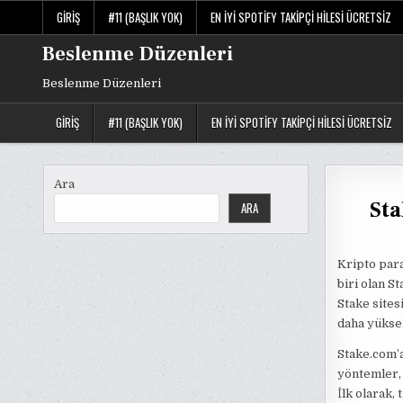
Skip
GIRIŞ
#11 (BAŞLIK YOK)
EN İYI SPOTIFY TAKIPÇI HILESI ÜCRETSIZ
to
content
Beslenme Düzenleri
Beslenme Düzenleri
GIRIŞ
#11 (BAŞLIK YOK)
EN İYI SPOTIFY TAKIPÇI HILESI ÜCRETSIZ
Ara
St
ARA
Kripto para
biri olan S
Stake site
daha yüksek
Stake.com’a
yöntemler, 
İlk olarak, 