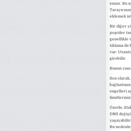
sunar. Bu ay
Tarayıcınız
eklemek ist
Bir diğer 
popüler tar
genellikle 
tıklama ile
var: Uzantı
girebilir.
Bunun yanı 
Son olarak
bağlantınız
engelleri a
limitlerini
Özetle, Sta
DNS değişik
yaşayabilir
Bu nedenle,