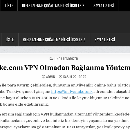
LISTE
REELS IZLENME ÇOĞALTMA HILESI ÜCRETSIZ
SAYFA LISTESI
LISTE
REELS IZLENME ÇOĞALTMA HILESI ÜCRETSIZ
SAYFA LISTESI
POSTED
UNCATEGORIZED
IN
ake.com VPN Olmadan Bağlanma Yöntem
ADMIN
KASIM 27, 2025
 ile para yatırıp çekilebilen, dünyanın en güvenilir online bahis platf
take Türkiye güncel girişine
https://bit.ly/staketurk
adresinden ulaşabili
sine kayıt olurken BONUSPROMO kodu ile kayıt olduğunuz takdirde n
 bonus elde edebilirsiniz.
 erişim sağlamak için
VPN
kullanmadan alternatif yöntemleri keşfede
kullanıcıların güvenli ve kesintisiz bir deneyim yaşamalarına yardımcı
tarayıcı ayarlarınıza göz atmalısınız. Bazı tarayıcılar, yerleşik proxy ay