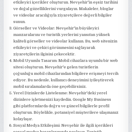
etkileyici içerikler oluşturun. Nevşehir'in eşsiz tarihini
ve doğal güzelliklerini vurgulayın. Makaleler, bloglar
ve videolar aracılığıyla ziyaretçilere değerli bilgiler
sunun.
Görseller ve Videolar: Nevşehir'in büyüleyici
manzaralarını ve turistik yerlerini yansıtan yüksek
kaliteli görseller ve videolar kullanın. Bu, web sitenizin
etkileyici ve çekici görünmesini sağlayarak
ziyaretçilerin ilgisini çekecektir.
Mobil Uyumlu Tasarım: Mobil cihazlara uyumlu bir web
sitesi oluşturun. Nevşehir'e gelen turistlerin
çoğunluğu mobil cihazlarından bilgilere erişmeyi tercih
ediyor. Bu nedenle, kullanıcı deneyimini iyileştirerek
mobil sıralamalarda öne geçebilirsiniz.
Yerel Dizinlerde Listelenme: Nevşehir'deki yerel
dizinlere işletmenizi kaydedin. Google My Business
gibi platformlarda doğru ve güncel bilgilerle profil
oluşturun. Böylelikle, potansiyel müşterilere ulaşmanız
kolaylaşır.
Sosyal Medya Etkileşimi: Nevşehir ile ilgili içerikleri
sosyal medya hesaplarınızda paylaşın. Turistik