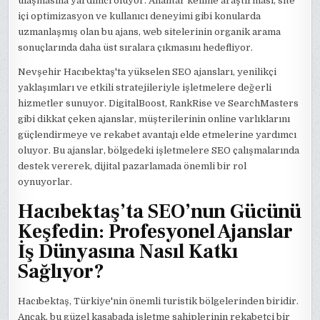
ulaşmasına yardımcı oluyor. Anahtar kelime araştırması, site
içi optimizasyon ve kullanıcı deneyimi gibi konularda
uzmanlaşmış olan bu ajans, web sitelerinin organik arama
sonuçlarında daha üst sıralara çıkmasını hedefliyor.
Nevşehir Hacıbektaş'ta yükselen SEO ajansları, yenilikçi
yaklaşımları ve etkili stratejileriyle işletmelere değerli
hizmetler sunuyor. DigitalBoost, RankRise ve SearchMasters
gibi dikkat çeken ajanslar, müşterilerinin online varlıklarını
güçlendirmeye ve rekabet avantajı elde etmelerine yardımcı
oluyor. Bu ajanslar, bölgedeki işletmelere SEO çalışmalarında
destek vererek, dijital pazarlamada önemli bir rol
oynuyorlar.
Hacıbektaş’ta SEO’nun Gücünü
Keşfedin: Profesyonel Ajanslar
İş Dünyasına Nasıl Katkı
Sağlıyor?
Hacıbektaş, Türkiye'nin önemli turistik bölgelerinden biridir.
Ancak, bu güzel kasabada işletme sahiplerinin rekabetçi bir