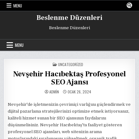
Skip
MENU
to
content
Beslenme Düzenleri
Beslenme Düzenleri
MENU
POSTED
UNCATEGORIZED
IN
Nevşehir Hacıbektaş Profesyonel
SEO Ajansı
ADMIN
OCAK 26, 2024
Nevşehir'de işletmenizin çevrimiçi varlığını güçlendirmek ve
dijital pazarlama stratejilerinizi optimize etmek istiyorsanız,
kaliteli hizmet sunan bir SEO ajansının faydalarını
düşünmelisiniz. Nevşehir Hacıbektaş'ta faaliyet gösteren
profesyonel SEO ajansları, web sitenizin arama
motorlarındaki sıralamasını yükseltmek, organik trafik