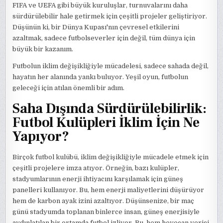
FIFA ve UEFA gibi büyük kuruluşlar, turnuvalarını daha
sürdürülebilir hale getirmek için çeşitli projeler geliştiriyor.
Düşünün ki, bir Dünya Kupası'nın çevresel etkilerini
azaltmak, sadece futbolseverler için değil, tüm dünya için
büyük bir kazanım.
Futbolun iklim değişikliğiyle mücadelesi, sadece sahada değil,
hayatın her alanında yankı buluyor. Yeşil oyun, futbolun
geleceği için atılan önemli bir adım.
Saha Dışında Sürdürülebilirlik:
Futbol Kulüpleri İklim İçin Ne
Yapıyor?
Birçok futbol kulübü, iklim değişikliğiyle mücadele etmek için
çeşitli projelere imza atıyor. Örneğin, bazı kulüpler,
stadyumlarının enerji ihtiyacını karşılamak için güneş
panelleri kullanıyor. Bu, hem enerji maliyetlerini düşürüyor
hem de karbon ayak izini azaltıyor. Düşünsenize, bir maç
günü stadyumda toplanan binlerce insan, güneş enerjisiyle
aydınlatılan bir ortamda futbol izliyor. Bu, hem heyecan verici