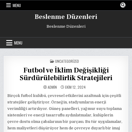
Skip
MENU
to
content
Beslenme Düzenleri
Beslenme Düzenleri
MENU
POSTED
UNCATEGORIZED
IN
Futbol ve İklim Değişikliği
Sürdürülebilirlik Stratejileri
ADMIN
EKIM 12, 2024
Birçok futbol kulübü, çevresel etkilerini azaltmak için çeşitli
stratejiler geliştiriyor. Örneğin, stadyumların enerji
verimliliği artırılıyor. Güneş panelleri, yağmur suyu toplama
sistemleri ve enerji tasarruflu aydınlatmalar, kulüplerin
çevre dostu olma çabalarının bir parçası. Bu tür uygulamalar,
hem maliyetleri düşürüyor hem de çevreye duyarlı bir imaj