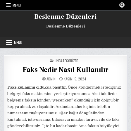
Skip
MENU
to
content
Beslenme Düzenleri
Beslenme Düzenleri
MENU
POSTED
UNCATEGORIZED
IN
Faks Nedir Nasıl Kullanılır
ADMIN
KASIM 15, 2024
Faks kullanımı oldukça basittir.
Önce göndermek istediğiniz
belgeyi faks makinesine yerleştiriyorsunuz. Aksi takdirde,
belgeniz faksın içinden “geçerken” okunduğu için doğru bir
kopya almak zorlaşabilir. Ardından, alıcı kişinin telefon
numarasını tuşluyorsunuz. Eğer kağıt döngüsünden
kurtulmak istiyorsanız, bilgisayarınızdan tarayıcı ile de faks
gönderebilirsiniz. İşte bu kadar basit! Ama faksın büyüleyici