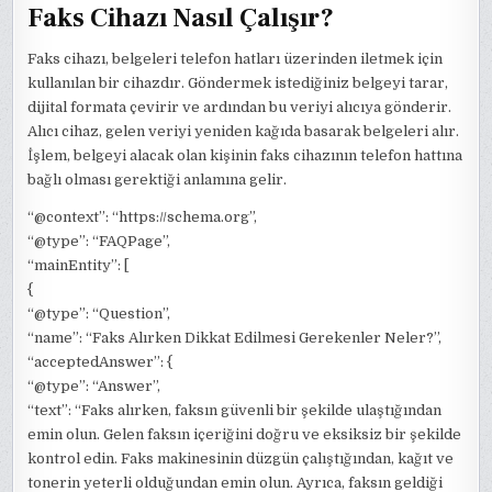
Faks Cihazı Nasıl Çalışır?
Faks cihazı, belgeleri telefon hatları üzerinden iletmek için
kullanılan bir cihazdır. Göndermek istediğiniz belgeyi tarar,
dijital formata çevirir ve ardından bu veriyi alıcıya gönderir.
Alıcı cihaz, gelen veriyi yeniden kağıda basarak belgeleri alır.
İşlem, belgeyi alacak olan kişinin faks cihazının telefon hattına
bağlı olması gerektiği anlamına gelir.
“@context”: “https://schema.org”,
“@type”: “FAQPage”,
“mainEntity”: [
{
“@type”: “Question”,
“name”: “Faks Alırken Dikkat Edilmesi Gerekenler Neler?”,
“acceptedAnswer”: {
“@type”: “Answer”,
“text”: “Faks alırken, faksın güvenli bir şekilde ulaştığından
emin olun. Gelen faksın içeriğini doğru ve eksiksiz bir şekilde
kontrol edin. Faks makinesinin düzgün çalıştığından, kağıt ve
tonerin yeterli olduğundan emin olun. Ayrıca, faksın geldiği