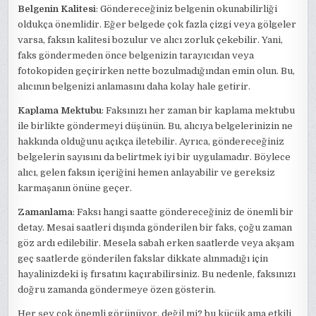
Belgenin Kalitesi
: Göndereceğiniz belgenin okunabilirliği
oldukça önemlidir. Eğer belgede çok fazla çizgi veya gölgeler
varsa, faksın kalitesi bozulur ve alıcı zorluk çekebilir. Yani,
faks göndermeden önce belgenizin tarayıcıdan veya
fotokopiden geçirirken nette bozulmadığından emin olun. Bu,
alıcının belgenizi anlamasını daha kolay hale getirir.
Kaplama Mektubu
: Faksınızı her zaman bir kaplama mektubu
ile birlikte göndermeyi düşünün. Bu, alıcıya belgelerinizin ne
hakkında olduğunu açıkça iletebilir. Ayrıca, göndereceğiniz
belgelerin sayısını da belirtmek iyi bir uygulamadır. Böylece
alıcı, gelen faksın içeriğini hemen anlayabilir ve gereksiz
karmaşanın önüne geçer.
Zamanlama
: Faksı hangi saatte göndereceğiniz de önemli bir
detay. Mesai saatleri dışında gönderilen bir faks, çoğu zaman
göz ardı edilebilir. Mesela sabah erken saatlerde veya akşam
geç saatlerde gönderilen fakslar dikkate alınmadığı için
hayalinizdeki iş fırsatını kaçırabilirsiniz. Bu nedenle, faksınızı
doğru zamanda göndermeye özen gösterin.
Her şey çok önemli görünüyor, değil mi? bu küçük ama etkili