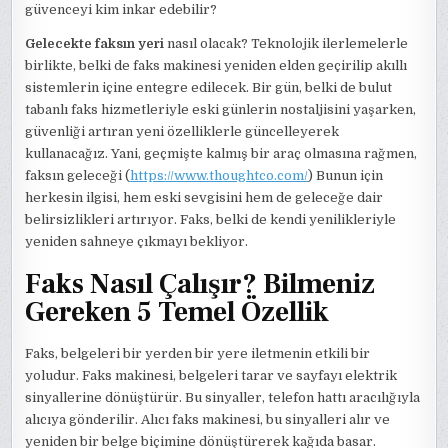
güvenceyi kim inkar edebilir?
Gelecekte faksın yeri
nasıl olacak? Teknolojik ilerlemelerle
birlikte, belki de faks makinesi yeniden elden geçirilip akıllı
sistemlerin içine entegre edilecek. Bir gün, belki de bulut
tabanlı faks hizmetleriyle eski günlerin nostaljisini yaşarken,
güvenliği artıran yeni özelliklerle güncelleyerek
kullanacağız. Yani, geçmişte kalmış bir araç olmasına rağmen,
faksın geleceği (
https://www.thoughtco.com/
) Bunun için
herkesin ilgisi, hem eski sevgisini hem de geleceğe dair
belirsizlikleri artırıyor. Faks, belki de kendi yenilikleriyle
yeniden sahneye çıkmayı bekliyor.
Faks Nasıl Çalışır? Bilmeniz
Gereken 5 Temel Özellik
Faks, belgeleri bir yerden bir yere iletmenin etkili bir
yoludur. Faks makinesi, belgeleri tarar ve sayfayı elektrik
sinyallerine dönüştürür. Bu sinyaller, telefon hattı aracılığıyla
alıcıya gönderilir. Alıcı faks makinesi, bu sinyalleri alır ve
yeniden bir belge biçimine dönüştürerek kağıda basar.