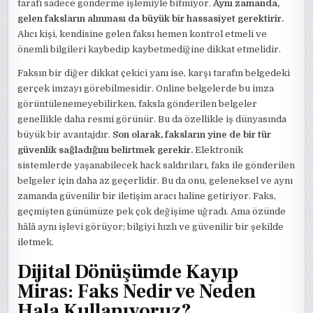
tarafı sadece gönderme işlemiyle bitmiyor.
Aynı zamanda,
gelen faksların alınması da büyük bir hassasiyet gerektirir.
Alıcı kişi, kendisine gelen faksı hemen kontrol etmeli ve
önemli bilgileri kaybedip kaybetmediğine dikkat etmelidir.
Faksın bir diğer dikkat çekici yanı ise, karşı tarafın belgedeki
gerçek imzayı görebilmesidir. Online belgelerde bu imza
görüntülenemeyebilirken, faksla gönderilen belgeler
genellikle daha resmi görünür. Bu da özellikle iş dünyasında
büyük bir avantajdır.
Son olarak, faksların yine de bir tür
güvenlik sağladığını belirtmek gerekir.
Elektronik
sistemlerde yaşanabilecek hack saldırıları, faks ile gönderilen
belgeler için daha az geçerlidir. Bu da onu, geleneksel ve aynı
zamanda güvenilir bir iletişim aracı haline getiriyor. Faks,
geçmişten günümüze pek çok değişime uğradı. Ama özünde
hâlâ aynı işlevi görüyor; bilgiyi hızlı ve güvenilir bir şekilde
iletmek.
Dijital Dönüşümde Kayıp
Miras: Faks Nedir ve Neden
Hala Kullanıyoruz?