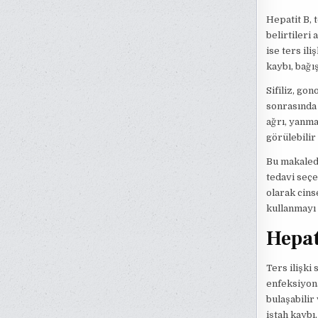
Hepatit B, 
belirtileri
ise ters ili
kaybı, bağı
Sifiliz, gon
sonrasında 
ağrı, yanma
görülebilir 
Bu makalede
tedavi seçe
olarak cins
kullanmayı
Hepat
Ters ilişki
enfeksiyona
bulaşabilir 
iştah kaybı