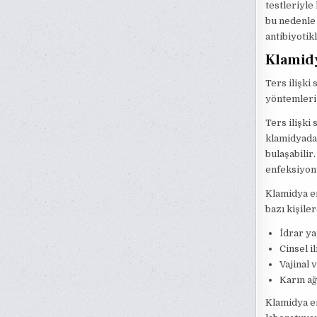
testleriyle
bu nedenle 
antibiyotik
Klamid
Ters ilişki
yöntemleri 
Ters ilişki
klamidyadan
bulaşabilir
enfeksiyonu
Klamidya en
bazı kişiler
İdrar y
Cinsel i
Vajinal 
Karın ağ
Klamidya en