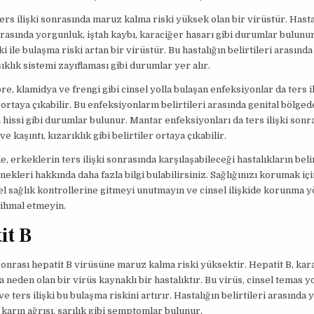
ters ilişki sonrasında maruz kalma riski yüksek olan bir virüstür. Hasta
 arasında yorgunluk, iştah kaybı, karaciğer hasarı gibi durumlar bulunu
şki ile bulaşma riski artan bir virüstür. Bu hastalığın belirtileri arasında 
şıklık sistemi zayıflaması gibi durumlar yer alır.
ore, klamidya ve frengi gibi cinsel yolla bulaşan enfeksiyonlar da ters il
ortaya çıkabilir. Bu enfeksiyonların belirtileri arasında genital bölge
 hissi gibi durumlar bulunur. Mantar enfeksiyonları da ters ilişki sonr
ve kaşıntı, kızarıklık gibi belirtiler ortaya çıkabilir.
, erkeklerin ters ilişki sonrasında karşılaşabileceği hastalıkların belir
nekleri hakkında daha fazla bilgi bulabilirsiniz. Sağlığınızı korumak iç
el sağlık kontrollerine gitmeyi unutmayın ve cinsel ilişkide korunma 
 ihmal etmeyin.
it B
 sonrası hepatit B virüsüne maruz kalma riski yüksektir. Hepatit B, ka
 neden olan bir virüs kaynaklı bir hastalıktır. Bu virüs, cinsel temas y
ve ters ilişki bu bulaşma riskini artırır. Hastalığın belirtileri arasında
, karın ağrısı, sarılık gibi semptomlar bulunur.