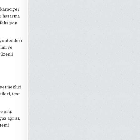
 karaciğer
r hasarına
nfeksiyon
 yöntemleri
çimi ve
düzenli
 yetmezliği
ileri, test
ve grip
ğaz ağrısı,
stemi