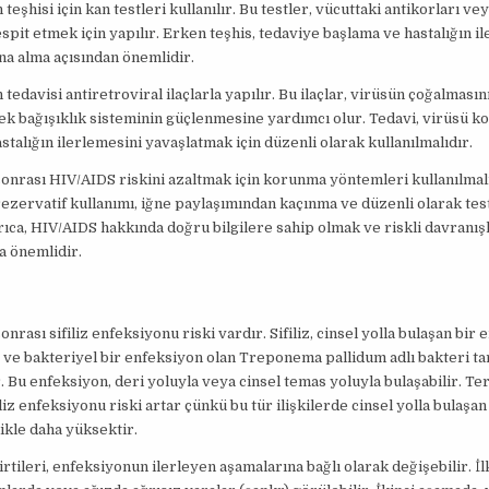
teşhisi için kan testleri kullanılır. Bu testler, vücuttaki antikorları ve
espit etmek için yapılır. Erken teşhis, tedaviye başlama ve hastalığın i
ına alma açısından önemlidir.
tedavisi antiretroviral ilaçlarla yapılır. Bu ilaçlar, virüsün çoğalmasın
k bağışıklık sisteminin güçlenmesine yardımcı olur. Tedavi, virüsü kon
stalığın ilerlemesini yavaşlatmak için düzenli olarak kullanılmalıdır.
 sonrası HIV/AIDS riskini azaltmak için korunma yöntemleri kullanılmal
ezervatif kullanımı, iğne paylaşımından kaçınma ve düzenli olarak tes
yrıca, HIV/AIDS hakkında doğru bilgilere sahip olmak ve riskli davranış
a önemlidir.
sonrası sifiliz enfeksiyonu riski vardır. Sifiliz, cinsel yolla bulaşan bir
r ve bakteriyel bir enfeksiyon olan Treponema pallidum adlı bakteri ta
. Bu enfeksiyon, deri yoluyla veya cinsel temas yoluyla bulaşabilir. Ters
iliz enfeksiyonu riski artar çünkü bu tür ilişkilerde cinsel yolla bulaşa
likle daha yüksektir.
lirtileri, enfeksiyonun ilerleyen aşamalarına bağlı olarak değişebilir. İ