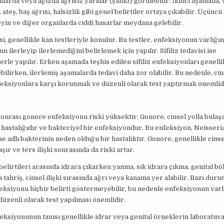
nlarda veya ağızda ağrısız yaralar (şankr) görülebilir. İkinci aşamada, 
 ateş, baş ağrısı, halsizlik gibi genel belirtiler ortaya çıkabilir. Üçünc
beyin ve diğer organlarda ciddi hasarlar meydana gelebilir.
isi, genellikle kan testleriyle konulur. Bu testler, enfeksiyonun varlığın
 ilerleyip ilerlemediğini belirlemek için yapılır. Sifiliz tedavisi ise
lerle yapılır. Erken aşamada teşhis edilen sifiliz enfeksiyonları genell
ebilirken, ilerlemiş aşamalarda tedavi daha zor olabilir. Bu nedenle, cin
eksiyonlara karşı korunmak ve düzenli olarak test yaptırmak önemlid
 sonrası gonore enfeksiyonu riski yüksektir. Gonore, cinsel yolla bulaş
hastalığıdır ve bakteriyel bir enfeksiyondur. Bu enfeksiyon, Neisseri
 adlı bakterinin neden olduğu bir hastalıktır. Gonore, genellikle cins
şır ve ters ilişki sonrasında da riski artar.
elirtileri arasında idrara çıkarken yanma, sık idrara çıkma, genital b
a tahriş, cinsel ilişki sırasında ağrı veya kanama yer alabilir. Bazı duru
ksiyonu hiçbir belirti göstermeyebilir, bu nedenle enfeksiyonun varlı
düzenli olarak test yapılması önemlidir.
ksiyonunun tanısı genellikle idrar veya genital örneklerin laboratuv