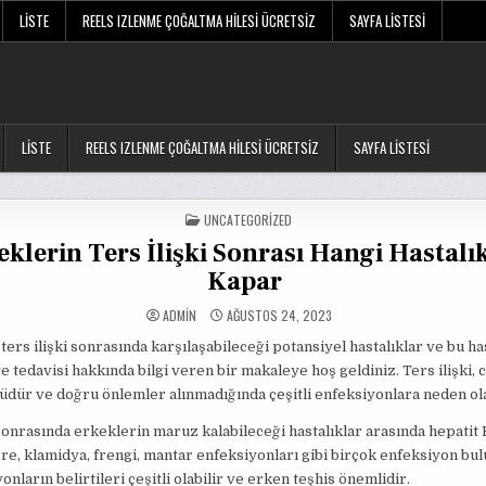
LISTE
REELS IZLENME ÇOĞALTMA HILESI ÜCRETSIZ
SAYFA LISTESI
LISTE
REELS IZLENME ÇOĞALTMA HILESI ÜCRETSIZ
SAYFA LISTESI
POSTED
UNCATEGORIZED
IN
eklerin Ters İlişki Sonrası Hangi Hastalık
Kapar
ADMIN
AĞUSTOS 24, 2023
ters ilişki sonrasında karşılaşabileceği potansiyel hastalıklar ve bu ha
ve tedavisi hakkında bilgi veren bir makaleye hoş geldiniz. Ters ilişki, c
rüdür ve doğru önlemler alınmadığında çeşitli enfeksiyonlara neden ola
 sonrasında erkeklerin maruz kalabileceği hastalıklar arasında hepatit 
nore, klamidya, frengi, mantar enfeksiyonları gibi birçok enfeksiyon bu
nların belirtileri çeşitli olabilir ve erken teşhis önemlidir.