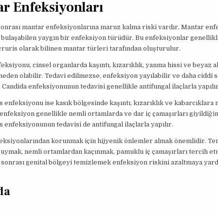
r Enfeksiyonları
 sonrası mantar enfeksiyonlarına maruz kalma riski vardır. Mantar enfe
a bulaşabilen yaygın bir enfeksiyon türüdür. Bu enfeksiyonlar genellik
cruris olarak bilinen mantar türleri tarafından oluşturulur.
eksiyonu, cinsel organlarda kaşıntı, kızarıklık, yanma hissi ve beyaz ak
 neden olabilir. Tedavi edilmezse, enfeksiyon yayılabilir ve daha ciddi 
r. Candida enfeksiyonunun tedavisi genellikle antifungal ilaçlarla yapılır
s enfeksiyonu ise kasık bölgesinde kaşıntı, kızarıklık ve kabarcıklara
u enfeksiyon genellikle nemli ortamlarda ve dar iç çamaşırları giyildiği
s enfeksiyonunun tedavisi de antifungal ilaçlarla yapılır.
eksiyonlarından korunmak için hijyenik önlemler almak önemlidir. Te
 uymak, nemli ortamlardan kaçınmak, pamuklu iç çamaşırları tercih e
ki sonrası genital bölgeyi temizlemek enfeksiyon riskini azaltmaya yar
da