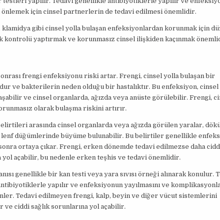
 testleri yapılır. Tedavi genellikle antibiyotiklerle yapılır ve enfeksi
 önlemek için cinsel partnerlerin de tedavi edilmesi önemlidir.
klamidya gibi cinsel yolla bulaşan enfeksiyonlardan korunmak için dü
ık kontrolü yaptırmak ve korunmasız cinsel ilişkiden kaçınmak önemlid
sonrası frengi enfeksiyonu riski artar. Frengi, cinsel yolla bulaşan bir
ur ve bakterilerin neden olduğu bir hastalıktır. Bu enfeksiyon, cinse
aşabilir ve cinsel organlarda, ağızda veya anüste görülebilir. Frengi, cin
orunmasız olarak bulaşma riskini artırır.
elirtileri arasında cinsel organlarda veya ağızda görülen yaralar, dök
e lenf düğümlerinde büyüme bulunabilir. Bu belirtiler genellikle enfek
a sonra ortaya çıkar. Frengi, erken dönemde tedavi edilmezse daha cidd
 yol açabilir, bu nedenle erken teşhis ve tedavi önemlidir.
anısı genellikle bir kan testi veya yara sıvısı örneği alınarak konulur. 
antibiyotiklerle yapılır ve enfeksiyonun yayılmasını ve komplikasyonl
nler. Tedavi edilmeyen frengi, kalp, beyin ve diğer vücut sistemlerini
r ve ciddi sağlık sorunlarına yol açabilir.