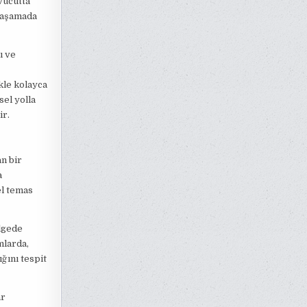
vücutta
ü aşamada
ı ve
ikle kolayca
sel yolla
ir.
an bir
a
el temas
ölgede
mlarda,
ğını tespit
ar