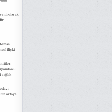
yonun
zenli olarak
ir.
l temas
sel ilişki
üntüler,
siyondan 3
i sağlık
Tedavi
arın ortaya