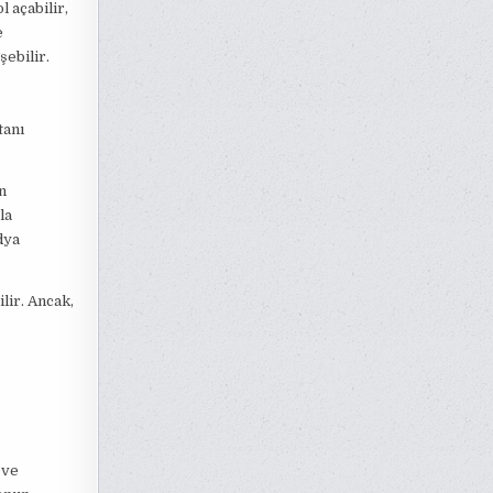
 açabilir,
e
ebilir.
tanı
n
la
dya
lir. Ancak,
 ve