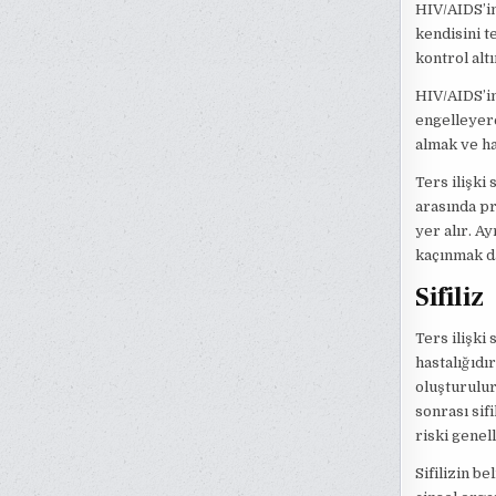
HIV/AIDS’in 
kendisini t
kontrol alt
HIV/AIDS’in 
engelleyere
almak ve ha
Ters ilişki
arasında pr
yer alır. A
kaçınmak d
Sifiliz
Ters ilişki 
hastalığıdı
oluşturulur
sonrası sif
riski genel
Sifilizin be