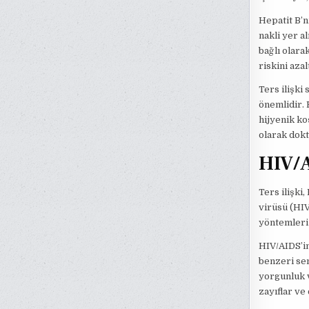
Hepatit B’n
nakli yer a
bağlı olara
riskini azal
Ters ilişki
önemlidir. 
hijyenik koş
olarak dokt
HIV/
Ters ilişki
virüsü (HIV)
yöntemleri 
HIV/AIDS’in
benzeri sem
yorgunluk v
zayıflar ve