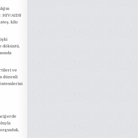
lığın
r. HIV/AIDS
ateş, kilo
işki
de döküntü,
asında
tileri ve
in düzenli
yöntemlerini
raciğerde
oluyla
 yorgunluk,