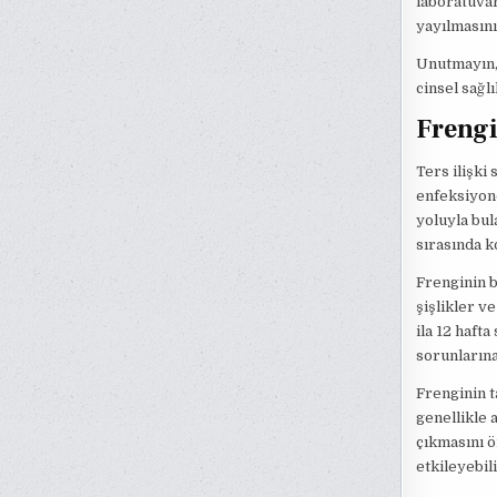
laboratuvar
yayılmasını
Unutmayın, 
cinsel sağl
Frengi
Ters ilişki 
enfeksiyond
yoluyla bul
sırasında k
Frenginin b
şişlikler v
ila 12 haft
sorunlarına
Frenginin t
genellikle 
çıkmasını ö
etkileyebili