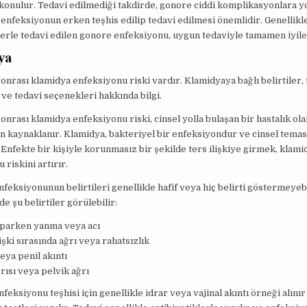
 konulur. Tedavi edilmediği takdirde, gonore ciddi komplikasyonlara yol
enfeksiyonun erken teşhis edilip tedavi edilmesi önemlidir. Genellikl
lerle tedavi edilen gonore enfeksiyonu, uygun tedaviyle tamamen iyileş
ya
 sonrası klamidya enfeksiyonu riski vardır. Klamidyaya bağlı belirtiler, 
ve tedavi seçenekleri hakkında bilgi.
 sonrası klamidya enfeksiyonu riski, cinsel yolla bulaşan bir hastalık ola
 kaynaklanır. Klamidya, bakteriyel bir enfeksiyondur ve cinsel temas
. Enfekte bir kişiyle korunmasız bir şekilde ters ilişkiye girmek, klami
 riskini artırır.
feksiyonunun belirtileri genellikle hafif veya hiç belirti göstermeyebi
de şu belirtiler görülebilir:
aparken yanma veya acı
lişki sırasında ağrı veya rahatsızlık
veya penil akıntı
rısı veya pelvik ağrı
feksiyonu teşhisi için genellikle idrar veya vajinal akıntı örneği alınır