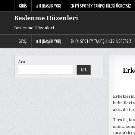
Skip
GIRIŞ
#11 (BAŞLIK YOK)
EN İYI SPOTIFY TAKIPÇI HILESI ÜCRETSIZ
to
content
Beslenme Düzenleri
Beslenme Düzenleri
GIRIŞ
#11 (BAŞLIK YOK)
EN İYI SPOTIFY TAKIPÇI HILESI ÜCRETSIZ
Ara
Erk
ARA
Erkeklerin 
belirtileri 
aktivite tü
Ters ilişki
sifiliz, go
Bu enfeksiyo