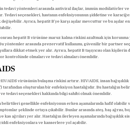
in tedavi yöntemleri arasında antiviral ilaçlar, immün modülatörler ve
lır. Tedavi seçenekleri, hastanın enfeksiyonunun şiddetine ve karaciğe
k değişebilir. Ayrıca, hepatit B’ye karşı aşılar mevcuttur ve bu aşılar e
tabilir.
 sonrası hepatit B virüsüne maruz kalma riskini azaltmak için korunma
Bu yöntemler arasında prezervatif kullanımı, güvenilir bir partner se
ullara dikkat etmek yer alır. Ayrıca, hepatit B taşıyıcısı olan kişilerin 
or kontrolünde olmaları ve tedavi almaları önemlidir.
AIDS
, HIV/AIDS virüsünün bulaşma riskini artırır. HIV/AIDS, insan bağışıklık
 tarafından oluşturulan bir enfeksiyon hastalığıdır. Bu hastalığın belirt
ve tedavi seçenekleri hakkında bilgi sahibi olmak önemlidir.
 belirtileri genellikle enfeksiyonun erken aşamalarında hafif olabilir 
ptomlar şeklinde ortaya çıkabilir. Bunlar arasında ateş, baş ağrısı, bo
e kas ağrıları yer alır. Hastalığın ilerleyen aşamalarında bağışıklık si
 ciddi enfeksiyonlara ve kanserlere yol açabilir.