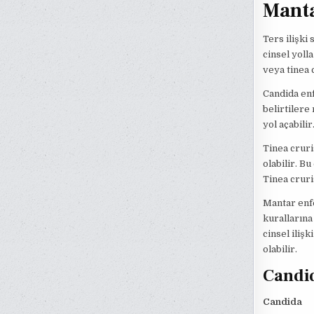
Manta
Ters ilişki
cinsel yoll
veya tinea 
Candida enf
belirtilere
yol açabili
Tinea cruri
olabilir. B
Tinea cruri
Mantar enf
kurallarına
cinsel iliş
olabilir.
Candi
Candida