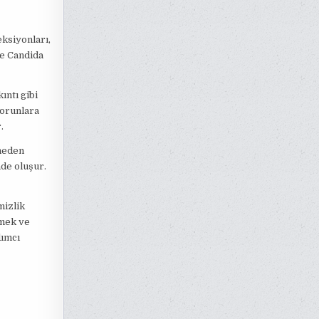
ksiyonları,
le Candida
ıntı gibi
sorunlara
.
 neden
nde oluşur.
mizlik
tmek ve
dımcı