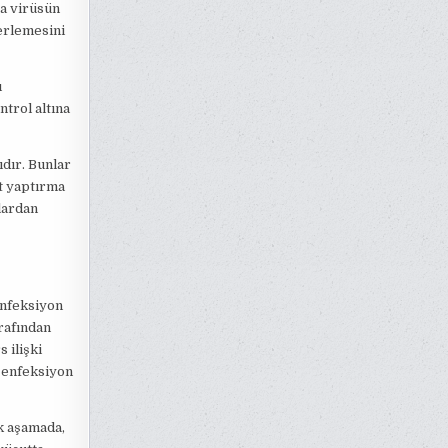
ya virüsün
lerlemesini
ı
trol altına
ıdır. Bunlar
t yaptırma
lardan
 enfeksiyon
rafından
 ilişki
n enfeksiyon
lk aşamada,