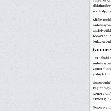
cinsel orga
döküntüler,
ise, kalp, 
Sifiliz teşh
enfeksiyonun
antibiyotik
tedavi edil
bulaşan enf
Gonore
Ters ilişki
enfeksiyon 
gonorrhoeae
yoluyla bula
Gonorenin b
kaşıntı vey
gonore enfe
etmek için 
Gonore enfe