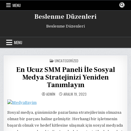
Skip
MENU
to
content
Beslenme Düzenleri
Beslenme Düzenleri
MENU
POSTED
UNCATEGORIZED
IN
En Ucuz SMM Paneli İle Sosyal
Medya Stratejinizi Yeniden
Tanımlayın
ADMIN
ARALIK 19, 2023
Sosyal medya, günümüzde pazarlama stratejilerinin olmazsa
olmaz bir parçası haline gelmiştir. Herhangi bir işletmenin
başarılı olmak ve hedef kitlesine ulaşmak için sosyal medyada