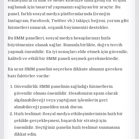
etkileşimi artırmak ve hedef kitlenize daha geniş bir erişim
sağlamak için tasarruf yapmanızı sağlayan bir araçtır. Bu
panel, farklı sosyal medya platformlarında (örneğin
Instagram, Facebook, Twitter vb.) takipçi, beğeni, yorum gibi
hizmetleri sunarak, organik büyümenizi destekler.
Bu SMM panelleri, sosyal medya hesaplarınızı hızla
büyütmenize olanak sağlar. Bununla birlikte, doğru tercih
yapmak önemlidir. En iyi sonuçları elde etmek için güvenilir,
kaliteli ve etkili bir SMM paneli seçmek gerekmektedir.
En ucuz SMM panelini seçerken dikkate almanız gereken
bazı faktörler vardır:
Güvenilirlik: SMM panelinin sağladığı hizmetlerin
güvenilir olması önemlidir. Hesabınızın spam olarak
algılanabileceği veya yaptığınız işlemlerin geri
alınabileceği panelden uzak durun.
Hızlı teslimat: Sosyal medya etkileşimlerinizin hızlı bir
şekilde gerçekleşmesi, başarılı bir strateji için
önemlidir. Seçtiğiniz panelin hızlı teslimat sunmasına
dikkat edin.