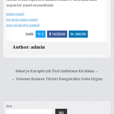
uygun bir panel seçmelisiniz.
smm panel
en ucuz smm panel
sosyal medya paneli
SHARE:
X
FACEBOOK
LINKEDIN
Author:
admin
Yazı
Sakarya Karapürçek Özel Ambulans Kiralama →
gezinmesi
← Deneme Bonusu Türleri Hangisi Size Daha Uygun
Ara
ARA