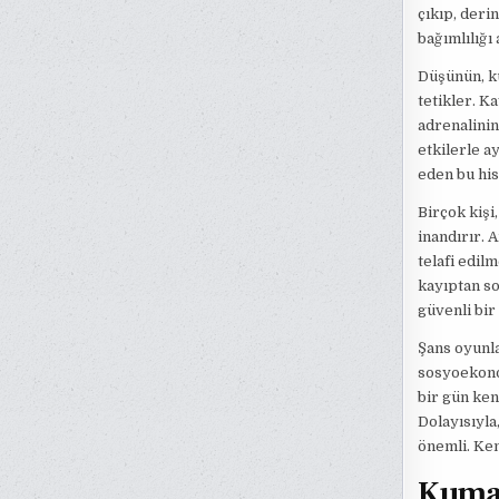
çıkıp, deri
bağımlılığı 
Düşünün, k
tetikler. K
adrenalinin
etkilerle a
eden bu his
Birçok kişi
inandırır. 
telafi edil
kayıptan so
güvenli bir
Şans oyunla
sosyoekonom
bir gün ken
Dolayısıyla
önemli. Ken
Kumar