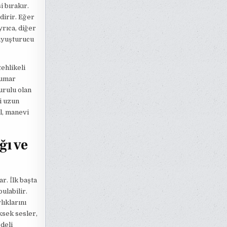
 bırakır.
dirir. Eğer
yrıca, diğer
 uyuşturucu
ehlikeli
kumar
urulu olan
i uzun
l, manevi
ğı ve
r. İlk başta
ulabilir.
lıklarını
ksek sesler,
deli