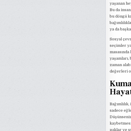
yaşanan hey
Bu da insan
bu döngü kı
bağımlılıkl
ya da başka
Sosyal çevr
seçimler ya
masasında k
yaşamları, 
zaman alabi
değerleri 
Kumar
Hayat
Bağımlılık,
sadece eğle
Düşünsenize
kaybetmes
ışıklar ve 