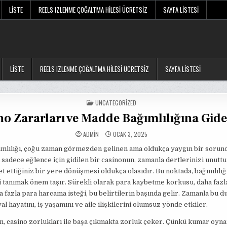
LISTE
REELS IZLENME ÇOĞALTMA HILESI ÜCRETSIZ
SAYFA LISTESI
LISTE
REELS IZLENME ÇOĞALTMA HILESI ÜCRETSIZ
SAYFA LISTESI
POSTED
UNCATEGORIZED
IN
no Zararları ve Madde Bağımlılığına Gide
ADMIN
OCAK 3, 2025
mlılığı, çoğu zaman görmezden gelinen ama oldukça yaygın bir sorun
 sadece eğlence için gidilen bir casinonun, zamanla dertlerinizi unutt
et ettiğiniz bir yere dönüşmesi oldukça olasıdır. Bu noktada, bağımlılığ
ni tanımak önem taşır. Sürekli olarak para kaybetme korkusu, daha fa
 fazla para harcama isteği, bu belirtilerin başında gelir. Zamanla bu d
al hayatını, iş yaşamını ve aile ilişkilerini olumsuz yönde etkiler.
n, casino zorlukları ile başa çıkmakta zorluk çeker. Çünkü kumar oyn