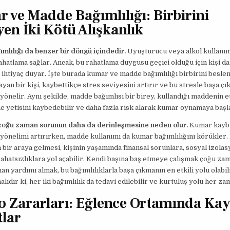
 ve Madde Bağımlılığı: Birbirini
yen İki Kötü Alışkanlık
lılığı da benzer bir döngü içindedir.
Uyuşturucu veya alkol kullanım
rahatlama sağlar. Ancak, bu rahatlama duygusu geçici olduğu için kişi da
ihtiyaç duyar. İşte burada kumar ve madde bağımlılığı birbirini besle
an bir kişi, kaybettikçe stres seviyesini artırır ve bu stresle başa çı
önelir. Aynı şekilde, madde bağımlısı bir birey, kullandığı maddenin e
 yetisini kaybedebilir ve daha fazla risk alarak kumar oynamaya başla
çoğu zaman sorunun daha da derinleşmesine neden olur.
Kumar kaybı
önelimi artırırken, madde kullanımı da kumar bağımlılığını körükler. 
n bir araya gelmesi, kişinin yaşamında finansal sorunlara, sosyal izola
rahatsızlıklara yol açabilir. Kendi başına baş etmeye çalışmak çoğu za
n yardımı almak, bu bağımlılıklarla başa çıkmanın en etkili yolu olabili
ıdır ki, her iki bağımlılık da tedavi edilebilir ve kurtuluş yolu her za
o Zararları: Eğlence Ortamında Ka
lar