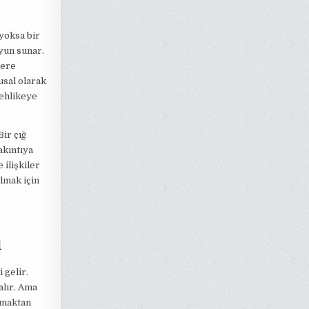
yoksa bir
yun sunar.
lere
usal olarak
tehlikeye
Bir çığ
akıntıya
 ilişkiler
lmak için
i
 gelir.
alır. Ama
lmaktan