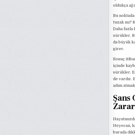
oldukça ağı
Bu noktada
tuzak mı? K
Daha fazla 
sürükler. B
da büyük ka
girer.
Sonuç itiba
içinde kayb
sürükler. E
de vardır. 
adım atmak 
Şans 
Zarar
Hayatınızda
Heyecan, ka
burada dikk