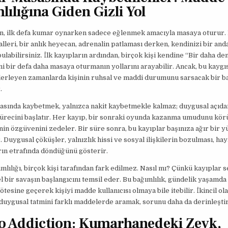
lılığına Giden Gizli Yol
n, ilk defa kumar oynarken sadece eğlenmek amacıyla masaya oturur. 
lleri, bir anlık heyecan, adrenalin patlaması derken, kendinizi bir and
bulabilirsiniz. İlk kayıpların ardından, birçok kişi kendine “Bir daha 
i bir defa daha masaya oturmanın yollarını arayabilir. Ancak, bu kaygı
ilerleyen zamanlarda kişinin ruhsal ve maddi durumunu sarsacak bir ba
.
sında kaybetmek, yalnızca nakit kaybetmekle kalmaz; duygusal açıda
ürecini başlatır. Her kayıp, bir sonraki oyunda kazanma umudunu kör
inin özgüvenini zedeler. Bir süre sonra, bu kayıplar başınıza ağır bir y
. Duygusal çöküşler, yalnızlık hissi ve sosyal ilişkilerin bozulması, hay
ın etrafında döndüğünü gösterir.
lılığı, birçok kişi tarafından fark edilmez. Nasıl mı? Çünkü kayıplar 
çsel bir savaşın başlangıcını temsil eder. Bu bağımlılık, gündelik yaşamd
tesine geçerek kişiyi madde kullanıcısı olmaya bile itebilir. İkincil ola
uygusal tatmini farklı maddelerde aramak, sorunu daha da derinleştir
o Addiction: Kumarhanedeki Zevk,