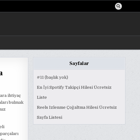
Sayfalar
a
#11 (başlık yok)
En İyi Spotify Takipçi Hilesi Ücretsiz
ra ihtiyaç
Liste
aları bulmak
Reels Izlenme Çoğaltma Hilesi Ücretsiz
nız
Sayfa Listesi
eli
 parçaları