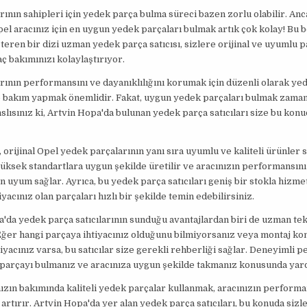
rının sahipleri için yedek parça bulma süreci bazen zorlu olabilir. Anc
el aracınız için en uygun yedek parçaları bulmak artık çok kolay! Bu 
steren bir dizi uzman yedek parça satıcısı, sizlere orijinal ve uyumlu p
ç bakımınızı kolaylaştırıyor.
rının performansını ve dayanıklılığını korumak için düzenli olarak ye
 bakım yapmak önemlidir. Fakat, uygun yedek parçaları bulmak zaman 
anslısınız ki, Artvin Hopa'da bulunan yedek parça satıcıları size bu kon
r, orijinal Opel yedek parçalarının yanı sıra uyumlu ve kaliteli ürünler 
yüksek standartlara uygun şekilde üretilir ve aracınızın performansını
 uyum sağlar. Ayrıca, bu yedek parça satıcıları geniş bir stokla hizmet
yacınız olan parçaları hızlı bir şekilde temin edebilirsiniz.
'da yedek parça satıcılarının sunduğu avantajlardan biri de uzman te
Eğer hangi parçaya ihtiyacınız olduğunu bilmiyorsanız veya montaj k
iyacınız varsa, bu satıcılar size gerekli rehberliği sağlar. Deneyimli p
parçayı bulmanız ve aracınıza uygun şekilde takmanız konusunda yard
ızın bakımında kaliteli yedek parçalar kullanmak, aracınızın performa
 artırır. Artvin Hopa'da yer alan yedek parça satıcıları, bu konuda siz