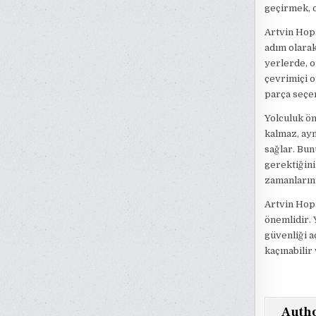
geçirmek, o
Artvin Hopa
adım olarak
yerlerde, or
çevrimiçi o
parça seçen
Yolculuk ö
kalmaz, ay
sağlar. Bun
gerektiğini
zamanlarını
Artvin Hop
önemlidir. 
güvenliği a
kaçınabilir
Auth