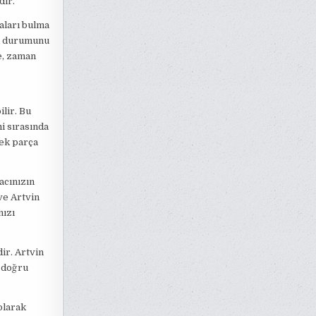
dir.
aları bulma
ok durumunu
ce, zaman
lir. Bu
i sırasında
dek parça
acınızın
ve Artvin
nızı
ir. Artvin
e doğru
olarak