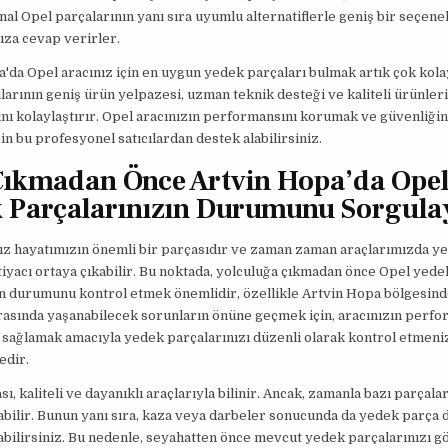
inal Opel parçalarının yanı sıra uyumlu alternatiflerle geniş bir seçen
nıza cevap verirler.
'da Opel aracınız için en uygun yedek parçaları bulmak artık çok kola
ılarının geniş ürün yelpazesi, uzman teknik desteği ve kaliteli ürünleri,
nı kolaylaştırır. Opel aracınızın performansını korumak ve güvenliğin
in bu profesyonel satıcılardan destek alabilirsiniz.
Çıkmadan Önce Artvin Hopa’da Ope
 Parçalarınızın Durumunu Sorgula
ız hayatımızın önemli bir parçasıdır ve zaman zaman araçlarımızda y
tiyacı ortaya çıkabilir. Bu noktada, yolculuğa çıkmadan önce Opel yede
n durumunu kontrol etmek önemlidir, özellikle Artvin Hopa bölgesind
rasında yaşanabilecek sorunların önüne geçmek için, aracınızın perfo
 sağlamak amacıyla yedek parçalarınızı düzenli olarak kontrol etmeni
dir.
, kaliteli ve dayanıklı araçlarıyla bilinir. Ancak, zamanla bazı parçalar
bilir. Bunun yanı sıra, kaza veya darbeler sonucunda da yedek parça 
abilirsiniz. Bu nedenle, seyahatten önce mevcut yedek parçalarınızı 