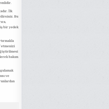
emlidir.
dır. İlk
ilirsiniz. Bu
rıca,
iş bir yedek
rtırmakla
f etmenizi
ğiştirilmesi
ederek bakım
rgulamak
nsı ve
orunlardan