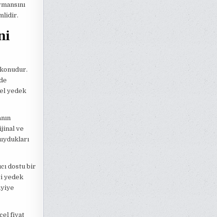
ormansını
lidir.
ni
 konudur.
lde
pel yedek
anın
jinal ve
duydukları
cı dostu bir
ri yedek
ayiye
el fiyat