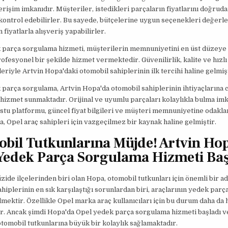
 erişim imkanıdır. Müşteriler, istedikleri parçaların fiyatlarını doğrud
ontrol edebilirler. Bu sayede, bütçelerine uygun seçenekleri değerle
 fiyatlarla alışveriş yapabilirler.
 parça sorgulama hizmeti, müşterilerin memnuniyetini en üst düzeye
ofesyonel bir şekilde hizmet vermektedir. Güvenilirlik, kalite ve hızlı
kleriyle Artvin Hopa'daki otomobil sahiplerinin ilk tercihi haline gelmişt
parça sorgulama, Artvin Hopa'da otomobil sahiplerinin ihtiyaçlarına
r hizmet sunmaktadır. Orijinal ve uyumlu parçaları kolaylıkla bulma imk
ostu platformu, güncel fiyat bilgileri ve müşteri memnuniyetine odakl
a, Opel araç sahipleri için vazgeçilmez bir kaynak haline gelmiştir.
bil Tutkunlarına Müjde! Artvin Ho
Yedek Parça Sorgulama Hizmeti Baş
üzide ilçelerinden biri olan Hopa, otomobil tutkunları için önemli bir ad
hiplerinin en sık karşılaştığı sorunlardan biri, araçlarının yedek parça
lmektir. Özellikle Opel marka araç kullanıcıları için bu durum daha da 
r. Ancak şimdi Hopa'da Opel yedek parça sorgulama hizmeti başladı v
tomobil tutkunlarına büyük bir kolaylık sağlamaktadır.