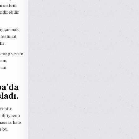
an sistem
ndirebilir
 çıkarmak
 teslimat
ir.
 cevap veren
anı,
anan
pa’da
ladı.
restir.
 ihtiyacını
hassas hale
e bu,