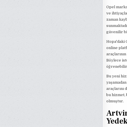
Opel marka 
ve ihtiyaçl
zaman kaybı
sunmaktadır
güvenilir b
Hopa'daki O
online plat
araçlarının
Böylece ist
öğrenebilir
Bu yeni hiz
yaşamadan d
araçlarını 
bu hizmet, 
olmuştur.
Artvi
Yedek