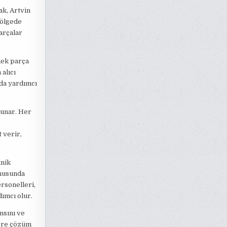
ak, Artvin
bölgede
arçalar
dek parça
alıcı
uda yardımcı
sunar. Her
 verir,
knik
onusunda
ersonelleri,
ımcı olur.
nsını ve
lere çözüm