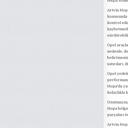
tespit etme
Artvin Hop
konusunda y
kontrol ede
kaybetmeden
sürdürebili
Opel araçla
nedenle, do
belirtmeniz
satıcıları, 
Opel yedek
performans
Hopa'da yaş
kolaylıkla k
Unutmayın, 
Hopa bölges
parçaları t
Artvin Hopa