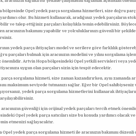
k, aracınızın sağlıklı bir şekilde çalışmasını sağlamak açısından önemli
a bölgesinde Opel yedek parça sorgulama hizmetleri, size doğru parç
ardımcı olur. Bu hizmeti kullanarak, aradığınız yedek parçaların st
bilir ve talep ettiğiniz parçaları kolaylıkla temin edebilirsiniz. Böyle
 aracınızın bakımını yapabilir ve yolculuklarınızı güvenli bir şekilde
rsiniz.
rının yedek parça ihtiyaçları model ve serilere göre farklılık gösterebi
ğru parçaları bulmak için aracınızın modelini ve yılını sorgulama işlem
 önemlidir. Artvin Hopa bölgesindeki Opel yetkili servisleri veya ye
ihtiyacınıza uygun olan parçaları sizin için tespit edecektir.
 parça sorgulama hizmeti, size zaman kazandırırken, aynı zamanda ar
ını maksimum seviyede tutmanızı sağlar. Eğer bir Opel sahibiyseniz 
ıyorsanız, yedek parça sorgulama hizmetlerini kullanarak ihtiyaçları
arşılayabilirsiniz.
aracınızın güvenliği için orijinal yedek parçaları tercih etmek önemlid
indeki Opel yedek parça satıcıları size bu konuda yardımcı olacak v
emin etmenizi sağlayacaktır.
 Opel yedek parça sorgulama hizmeti ile aracınızın bakımını düzenli 