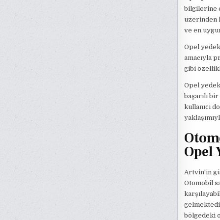
bilgilerine
üzerinden k
ve en uygun
Opel yedek
amacıyla pr
gibi özelli
Opel yedek 
başarılı bi
kullanıcı d
yaklaşımıyl
Otomo
Opel 
Artvin'in g
Otomobil sa
karşılayabi
gelmektedi
bölgedeki o