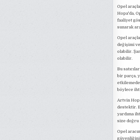
Opel araçla
Hopa'da, Op
faaliyet gö
sunarak ara
Opel araçla
değişimi ve
olabilir. Ş
olabilir.
Bu satıcıla
bir parça, 
etkilemeden
böylece ihti
Artvin Hopa
destektir. 
yardıma iht
size doğru 
Opel aracın
güvenliğini