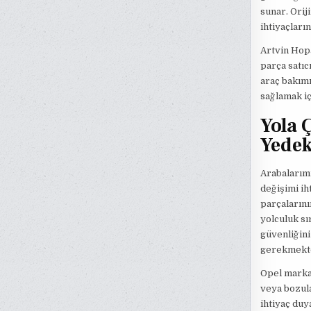
sunar. Orij
ihtiyaçları
Artvin Hopa
parça satıc
araç bakımı
sağlamak iç
Yola 
Yedek
Arabalarım
değişimi ih
parçalarını
yolculuk sı
güvenliğini
gerekmekte
Opel markası
veya bozula
ihtiyaç duy