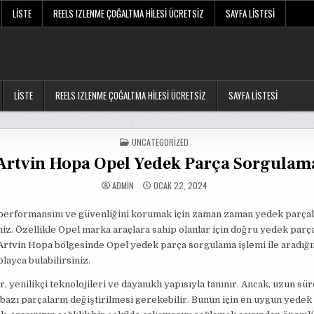
LISTE
REELS IZLENME ÇOĞALTMA HILESI ÜCRETSIZ
SAYFA LISTESI
LISTE
REELS IZLENME ÇOĞALTMA HILESI ÜCRETSIZ
SAYFA LISTESI
POSTED
UNCATEGORIZED
IN
Artvin Hopa Opel Yedek Parça Sorgulam
ADMIN
OCAK 22, 2024
 performansını ve güvenliğini korumak için zaman zaman yedek parçala
niz. Özellikle Opel marka araçlara sahip olanlar için doğru yedek parç
Artvin Hopa bölgesinde Opel yedek parça sorgulama işlemi ile aradığı
olayca bulabilirsiniz.
, yenilikçi teknolojileri ve dayanıklı yapısıyla tanınır. Ancak, uzun sür
bazı parçaların değiştirilmesi gerekebilir. Bunun için en uygun yedek