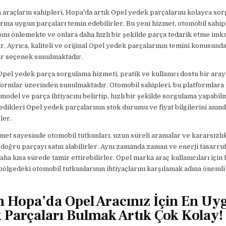
araçların sahipleri, Hopa'da artık Opel yedek parçalarını kolayca sor
arına uygun parçaları temin edebilirler. Bu yeni hizmet, otomobil sahip
nı önlemekte ve onlara daha hızlı bir şekilde parça tedarik etme imk
. Ayrıca, kaliteli ve orijinal Opel yedek parçalarının temini konusunda
ir seçenek sunulmaktadır.
pel yedek parça sorgulama hizmeti, pratik ve kullanıcı dostu bir ara
formlar üzerinden sunulmaktadır. Otomobil sahipleri, bu platformlara
 model ve parça ihtiyacını belirtip, hızlı bir şekilde sorgulama yapabil
edikleri Opel yedek parçalarının stok durumu ve fiyat bilgilerini anın
ler.
met sayesinde otomobil tutkunları, uzun süreli aramalar ve kararsızlı
oğru parçayı satın alabilirler. Aynı zamanda zaman ve enerji tasarru
daha kısa sürede tamir ettirebilirler. Opel marka araç kullanıcıları için
bölgedeki otomobil tutkunlarının ihtiyaçlarını karşılamak adına önemli
n Hopa’da Opel Aracınız İçin En Uy
 Parçaları Bulmak Artık Çok Kolay!