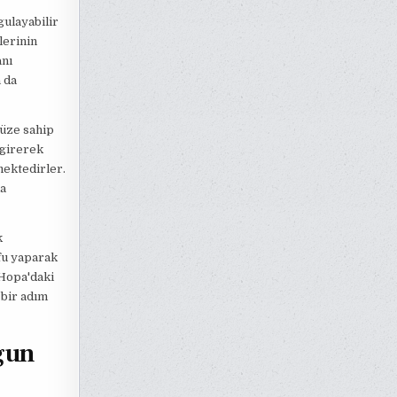
gulayabilir
lerinin
anı
 da
yüze sahip
 girerek
mektedirler.
da
k
fu yaparak
 Hopa'daki
 bir adım
gun