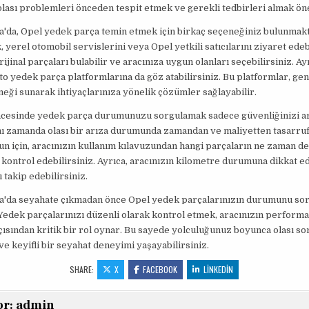
lası problemleri önceden tespit etmek ve gerekli tedbirleri almak ön
'da, Opel yedek parça temin etmek için birkaç seçeneğiniz bulunmakta
, yerel otomobil servislerini veya Opel yetkili satıcılarını ziyaret edeb
ijinal parçaları bulabilir ve aracınıza uygun olanları seçebilirsiniz. Ay
to yedek parça platformlarına da göz atabilirsiniz. Bu platformlar, gen
eği sunarak ihtiyaçlarınıza yönelik çözümler sağlayabilir.
ncesinde yedek parça durumunuzu sorgulamak sadece güvenliğinizi a
nı zamanda olası bir arıza durumunda zamandan ve maliyetten tasarru
un için, aracınızın kullanım kılavuzundan hangi parçaların ne zaman de
 kontrol edebilirsiniz. Ayrıca, aracınızın kilometre durumuna dikkat 
 takip edebilirsiniz.
a'da seyahate çıkmadan önce Opel yedek parçalarınızın durumunu so
Yedek parçalarınızı düzenli olarak kontrol etmek, aracınızın performa
çısından kritik bir rol oynar. Bu sayede yolculuğunuz boyunca olası s
 ve keyifli bir seyahat deneyimi yaşayabilirsiniz.
SHARE:
X
FACEBOOK
LINKEDIN
or:
admin