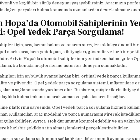
güvenli ve keyifli bir sürüş deneyimi yaşayabilirsiniz. Aracınızın perf
in doğru parçaları bulma konusunda uzmanlardan destek almanız önem
n Hopa’da Otomobil Sahiplerinin Ye
i: Opel Yedek Parça Sorgulama!
hipleri için, araçlarının bakım ve onarım süreçleri oldukça önemli bir
pel marka araçların yedek parça ihtiyaçları, güvenilir ve hızlı bir şeki
ıdır. Artvin Hopa'da otomobil sahiplerinin yeni adresi haline gelen O
ulama, bu konuda müşterilerine üstün bir deneyim sunmaktadır.
ahipleri için en büyük avantajlardan biri, orijinal yedek parça kullanm
alite ve güvendir. Opel yedek parça sorgulama sistemi, müşterilere ori
aların sağlanmasında yardımcı olur. Bu sistem, müşterilerin ihtiyaç 
olaylıkla bulma imkanı sunarak zaman ve çaba tasarrufu sağlar.
line platformu sayesinde, Opel yedek parça sorgulama hizmeti kullanı
ar. Kullanıcılar, araç modelini ve parça numarasını girerek istedikle
orgulayabilirler. Ayrıca, stok durumunu kontrol edebilir ve en yakın b
erek hızlı bir şekilde satın alma işlemlerini gerçekleştirebilirler.
parça sorgulama sisteminin sağladığı bir diğer önemli avantaj ise günc