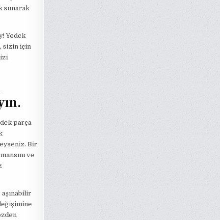
ek sunarak
y! Yedek
 sizin için
izi
l
yın.
edek parça
k
eyseniz. Bir
rmansını ve
z
 aşınabilir
değişimine
gözden