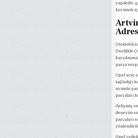
yapabilir, 
korumak iç
Artvi
Adres
Otomobil sa
Özellikle O
karşılanmal
parça sorg
Opel araç s
sağladığı k
uyumlu parç
parçaları k
Gelişmiş on
deneyim sun
parçaları s
yönlendiril
Opel yedek 