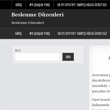
Skip
GIRIŞ
#11 (BAŞLIK YOK)
EN İYI SPOTIFY TAKIPÇI HILESI ÜCRETSIZ
to
content
Beslenme Düzenleri
Beslenme Düzenleri
GIRIŞ
#11 (BAŞLIK YOK)
EN İYI SPOTIFY TAKIPÇI HILESI ÜCRETSIZ
Ara
ARA
Aracınızın
duyabilirsi
önemlidir. 
parçaları k
Opel araçlar
kullanımda 